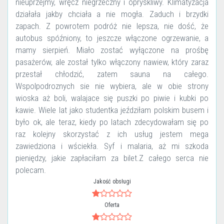
nieuprzejmy, wręcz niegrzeczny i opryskliwy. Klimatyzacja
działała jakby chciała a nie mogła. Zaduch i brzydki
zapach. Z powrotem podróż nie lepsza, nie dość, że
autobus spóźniony, to jeszcze włączone ogrzewanie, a
mamy sierpień. Miało zostać wyłączone na prośbę
pasażerów, ale został tylko włączony nawiew, który zaraz
przestał chłodzić, zatem sauna na całego.
Wspolpodroznych sie nie wybiera, ale w obie strony
wioska aż boli, walajace się puszki po piwie i kubki po
kawie. Wiele lat jako studentka jeździłam polskim busem i
było ok, ale teraz, kiedy po latach zdecydowałam się po
raz kolejny skorzystać z ich usług jestem mega
zawiedziona i wściekła. Syf i malaria, aż mi szkoda
pieniędzy, jakie zapłaciłam za bilet.Z całego serca nie
polecam.
Jakość obsługi
Oferta