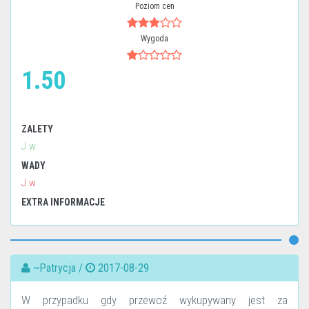
Poziom cen
Wygoda
1.50
ZALETY
J.w
WADY
J.w
EXTRA INFORMACJE
~Patrycja /
2017-08-29
W przypadku gdy przewoź wykupywany jest za