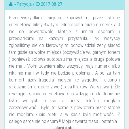
~Patrycja /
2017-08-27
Przedewszystkim miejsca ,kupowałam przez stronę
internetowa bilety 4w tym jedna osoba miała numerek a 3
nie co powodowało kłótnie z innimi osobami i
przesiadkami na każdym przystanku jak wszyscy
zgłosiliśmy sie do kierowcy to odpowiedział żeby siadać
tam gdzie sa wolne miejsca (oczywiście wulgarnym tonem
) ponieważ połowa autobusu ma miejsca a druga połowa
nie ma . Moim zdaniem albo wszyscy maja numerki albo
nikt nie ma i w tedy nie będzie problemu . A po za tym
komfort jazdy tragedia miejsca nie wygodne , ciasno i
strasznie śmierdziało z wc (trasa Kraków -Warszawa ). Źle
działająca strona internetowa sprawdzając na laptopie nie
było wolnych miejsc a przez telefon mogłam
zarezerwować . Było to samo z powrotem przez stronę
nie mogłam kupic biletu a w kasie była możliwość .Z
całego serca nie polecam !! Moja czwarta trasa i ostatnia
Jakość obsługi