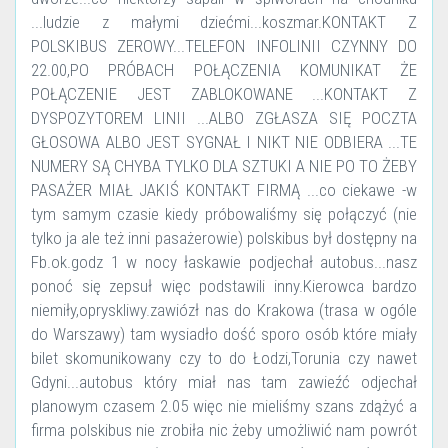
...ludzie z małymi dziećmi...koszmar.KONTAKT Z
POLSKIBUS ZEROWY...TELEFON INFOLINII CZYNNY DO
22.00,PO PRÓBACH POŁĄCZENIA KOMUNIKAT ŻE
POŁĄCZENIE JEST ZABLOKOWANE ...KONTAKT Z
DYSPOZYTOREM LINII ...ALBO ZGŁASZA SIĘ POCZTA
GŁOSOWA ALBO JEST SYGNAŁ I NIKT NIE ODBIERA ...TE
NUMERY SĄ CHYBA TYLKO DLA SZTUKI A NIE PO TO ŻEBY
PASAŻER MIAŁ JAKIŚ KONTAKT FIRMĄ ...co ciekawe -w
tym samym czasie kiedy próbowaliśmy się połączyć (nie
tylko ja ale też inni pasażerowie) polskibus był dostępny na
Fb.ok.godz 1 w nocy łaskawie podjechał autobus...nasz
ponoć się zepsuł więc podstawili inny.Kierowca bardzo
niemiły,opryskliwy.zawiózł nas do Krakowa (trasa w ogóle
do Warszawy) tam wysiadło dość sporo osób które miały
bilet skomunikowany czy to do Łodzi,Torunia czy nawet
Gdyni...autobus który miał nas tam zawieźć odjechał
planowym czasem 2.05 więc nie mieliśmy szans zdążyć a
firma polskibus nie zrobiła nic żeby umożliwić nam powrót