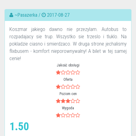
~Pasazerka /
2017-08-27
Koszmar jakiego dawno nie przezylam. Autobus to
rozpadajacy sie trup. Wszystko sie trzeslo i tluklo. Na
pokladzie ciasno i smierdzaco. W druga strone jechalismy
flixbusem - komfort nieporownywalny! A bilet w tej samej
cenie!
Jakość obsługi
Oferta
Poziom cen
Wygoda
1.50