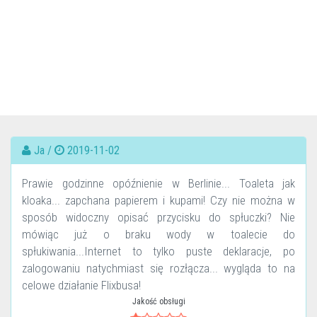
Ja /
2019-11-02
Prawie godzinne opóźnienie w Berlinie... Toaleta jak
kloaka... zapchana papierem i kupami! Czy nie można w
sposób widoczny opisać przycisku do spłuczki? Nie
mówiąc już o braku wody w toalecie do
spłukiwania...Internet to tylko puste deklaracje, po
zalogowaniu natychmiast się rozłącza... wygląda to na
celowe działanie Flixbusa!
Jakość obsługi