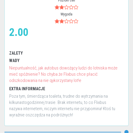
Poziom cen
Wygoda
2.00
ZALETY
WADY
Niepuntualność, jak autobus dowożący ludzi do lotniska może
mieć spóźnienie? No chyba że Flixbus chce płacić
odszkodowania na nie qykorzystany lot!e
EXTRA INFORMACJE
Poza tym, śmierdząca toaleta, trudne do wytrzymania na
kilkunastogodzinnej trasie. Brak internetu, to co Flixbus
nazywa internetem, niczym internetu nie przypomina! Ktoś tu
wyraźnie oszczędza na podróżnych!