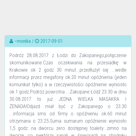
~monika /
2017-09-01
Podróż 28.08.2017 z Łodzi do Zakopanego,połączenie
skomunikowane.Czas oczekiwania na przesiadkę w
Krakowie ok 2 godz 30 minut...przedłużył się ...wedle
informacji przez megafony ok.20 minut opóźnienia (jeden
komunikat tylko) a w rzeczywistości opóźnienie wyniosło
ok 1 godz.Podróż powrotna ...Zakopane Łódź 23.30 w dniu
30.08.2017 to już JEDNA WIELKA MASAKRA I
ŻENADA!Odjazd miał być z Zakopanego o 23.30
...informacja sms od firmy o opóźnieniu ok.60 minut
otrzymana o 23.25.Suma sumarum opóźnienie wyniosło
1,5 godz...na dworcu zero dostępnej toalety...zimno na
dworze...co niektórzy sapali w śpiworach na chodniku