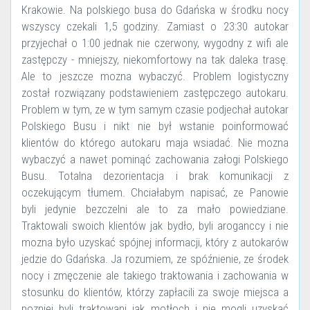
Krakowie. Na polskiego busa do Gdańska w środku nocy
wszyscy czekali 1,5 godziny. Zamiast o 23:30 autokar
przyjechał o 1:00 jednak nie czerwony, wygodny z wifi ale
zastępczy - mniejszy, niekomfortowy na tak daleka trasę.
Ale to jeszcze mozna wybaczyć. Problem logistyczny
został rozwiązany podstawieniem zastępczego autokaru.
Problem w tym, ze w tym samym czasie podjechał autokar
Polskiego Busu i nikt nie był wstanie poinformować
klientów do którego autokaru maja wsiadać. Nie mozna
wybaczyć a nawet pominąć zachowania załogi Polskiego
Busu. Totalna dezorientacja i brak komunikacji z
oczekującym tłumem. Chciałabym napisać, ze Panowie
byli jedynie bezczelni ale to za mało powiedziane.
Traktowali swoich klientów jak bydło, byli aroganccy i nie
mozna było uzyskać spójnej informacji, który z autokarów
jedzie do Gdańska. Ja rozumiem, ze spóźnienie, ze środek
nocy i zmęczenie ale takiego traktowania i zachowania w
stosunku do klientów, którzy zapłacili za swoje miejsca a
pozniej byli traktowani jak motłoch i nie mogli uzyskać