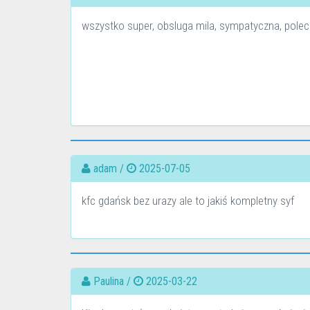
wszystko super, obsluga mila, sympatyczna, pole
adam /
2025-07-05
kfc gdańsk bez urazy ale to jakiś kompletny syf
Paulina /
2025-03-22