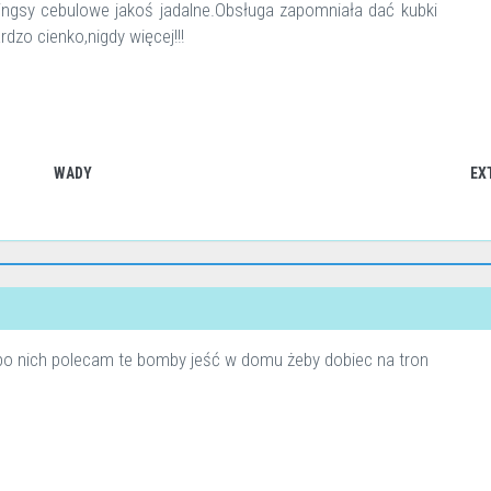
 ringsy cebulowe jakoś jadalne.Obsługa zapomniała dać kubki
zo cienko,nigdy więcej!!!
WADY
EX
 po nich polecam te bomby jeść w domu żeby dobiec na tron