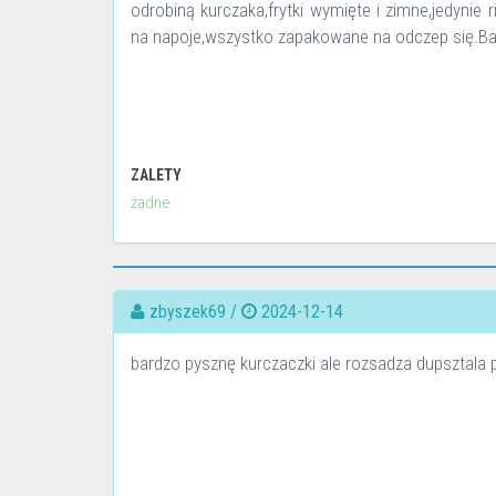
odrobiną kurczaka,frytki wymięte i zimne,jedynie
na napoje,wszystko zapakowane na odczep się.Bard
ZALETY
żadne
zbyszek69 /
2024-12-14
bardzo pysznę kurczaczki ale rozsadza dupsztala