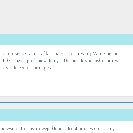
 i co się okazuje trafiłam parę razy na Panią Marcelinę nie
rudnił? Chyba jakiś niewidomy... Do nie dawna było tam w
raz strata czasu i pieniądzy
a wynos-totalny niewypał-longer to shorter,twister zimny z