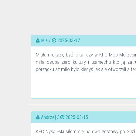
Mia /
2025-03-17
Miałam okazję być kilka razy w KFC Mop Morzecino
miła osoba zero kultury i uśmiechu kto ją zat
porządku aż miło było kiedyś jak się otworzyli a te
Andrzej /
2025-03-15
KFC Nysa -skusiłem się na dwa zestawy po 20zł n