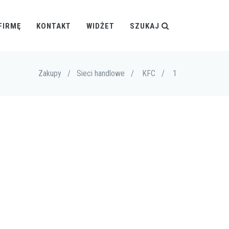
FIRMĘ
KONTAKT
WIDŻET
SZUKAJ
Zakupy
/
Sieci handlowe
/
KFC
/
1