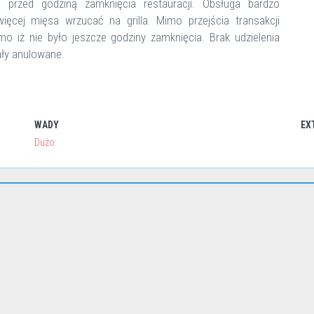
 przed godziną zamknięcia restauracji. Obsługa bardzo
więcej mięsa wrzucać na grilla. Mimo przejścia transakcji
o iż nie było jeszcze godziny zamknięcia. Brak udzielenia
ały anulowane.
WADY
EX
Dużo