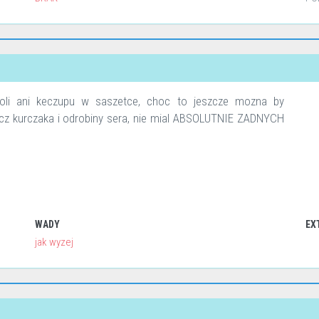
soli ani keczupu w saszetce, choc to jeszcze mozna by
rocz kurczaka i odrobiny sera, nie mial ABSOLUTNIE ZADNYCH
WADY
EX
jak wyzej