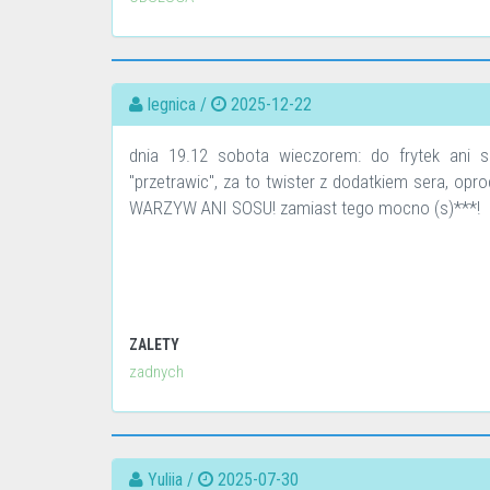
legnica /
2025-12-22
dnia 19.12 sobota wieczorem: do frytek ani 
"przetrawic", za to twister z dodatkiem sera, op
WARZYW ANI SOSU! zamiast tego mocno (s)***!
ZALETY
zadnych
Yuliia /
2025-07-30