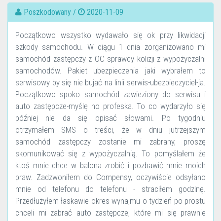
Poszkodowany /
2020-11-09
Początkowo wszystko wydawało się ok przy likwidacji
szkody samochodu. W ciągu 1 dnia zorganizowano mi
samochód zastępczy z OC sprawcy kolizji z wypożyczalni
samochodów. Pakiet ubezpieczenia jaki wybrałem to
serwisowy by się nie bujać na linii serwis-ubezpieczyciel-ja.
Początkowo spoko samochód zawieziony do serwisu i
auto zastępcze-myślę no profeska. To co wydarzyło się
później nie da się opisać słowami. Po tygodniu
otrzymałem SMS o treści, że w dniu jutrzejszym
samochód zastępczy zostanie mi zabrany, proszę
skomunikować się z wypożyczalnią. To pomyślałem że
ktoś mnie chce w balona zrobić i pozbawić mnie moich
praw. Zadzwoniłem do Compensy, oczywiście odsyłano
mnie od telefonu do telefonu - straciłem godzinę.
Przedłużyłem łaskawie okres wynajmu o tydzień po prostu
chceli mi zabrać auto zastępcze, które mi się prawnie