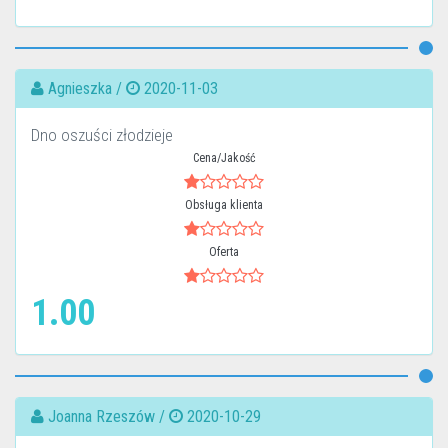
Agnieszka /
2020-11-03
Dno oszuści złodzieje
Cena/Jakość
Obsługa klienta
Oferta
1.00
Joanna Rzeszów /
2020-10-29