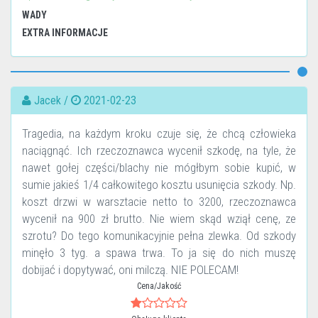
WADY
EXTRA INFORMACJE
Jacek /
2021-02-23
Tragedia, na każdym kroku czuje się, że chcą człowieka
naciągnąć. Ich rzeczoznawca wycenił szkodę, na tyle, że
nawet gołej części/blachy nie mógłbym sobie kupić, w
sumie jakieś 1/4 całkowitego kosztu usunięcia szkody. Np.
koszt drzwi w warsztacie netto to 3200, rzeczoznawca
wycenił na 900 zł brutto. Nie wiem skąd wziął cenę, ze
szrotu? Do tego komunikacyjnie pełna zlewka. Od szkody
minęło 3 tyg. a spawa trwa. To ja się do nich muszę
dobijać i dopytywać, oni milczą. NIE POLECAM!
Cena/Jakość