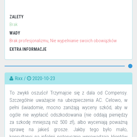
ZALETY
Brak
WADY
Brak profesjonalizmu, Nie wypelnianie swoich obowiązków
EXTRA INFORMACJE
Rixx /
2020-10-23
To zwykli oszuści! Trzymajcie się z dala od Compensy.
Szczególnie uważajcie na ubezpieczenia AC. Celowo, w
pełni świadomie, mocno zaniżają wyceny szkód, aby w
ogóle nie wypłacić odszkodowania (nie oddają pieniędzy
za szkodę mniejszą niż 500 zł), albo wyceniają poważną
sprawę na jakieś grosze. Jakby tego było mało,
konsultanci na infolinii notorycznie wprowadzają klientów