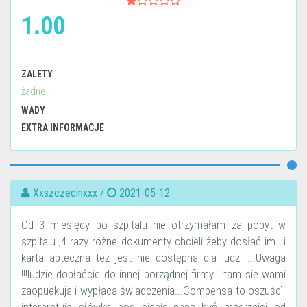
1.00
ZALETY
żadne
WADY
EXTRA INFORMACJE
Xxszczecinxxx /
2021-05-12
Od 3 miesięcy po szpitalu nie otrzymałam za pobyt w
szpitalu ,4 razy różne dokumenty chcieli żeby dosłać im...i
karta apteczna też jest nie dostępna dla ludzi ...Uwaga
!!!ludzie dopłaćcie do innej porządnej firmy i tam się wami
zaopuekuja i wypłaca świadczenia...Compensa to oszuścì-