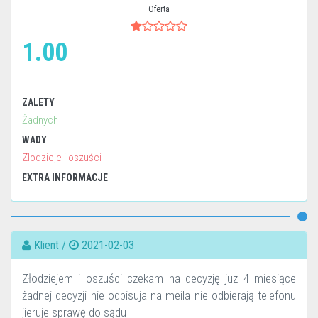
Oferta
1.00
ZALETY
Żadnych
WADY
Zlodzieje i oszuści
EXTRA INFORMACJE
Klient /
2021-02-03
Złodziejem i oszuści czekam na decyzję juz 4 miesiące
żadnej decyzji nie odpisuja na meila nie odbierają telefonu
jieruje sprawę do sądu