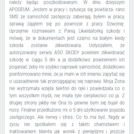
należy będąc poszkodowanym. W dniu dziejszym
APOGEUM. Jestem w pracy i sytuacja się powtarza- rano
SMS że samochód zastępczy zabierają, byłem w pracy,
sprawą zająłem się po powrocie z pracy. Dzwonię.
Uprzejmie rozmawiam z Panią Likwidatorką szkody i
mówię, że w dokumentach jest czarno na białym kiedy
szkoda zostanie zlikwidowana. Usłyszałem, że
autoryzowany serwis ASO SKODY powinien zlikwidować
szkodę w ciągu 5 dni a ja dodatkowo powinienem ich
poganiać żeby mi szybko naprawili samochód, dodatkowo
poinformowano mnie, że ja mam w ich imieniu zapytać się
o uzasadnienie tak przeciągającej się naprawy. Moja Żona
nie wytrzymała wzięła telefon do ręki i powiedziała co o
tym wszystkim myśli, nie miała tyle cierpliwości co ja. Z
drugiej strony jakby nie Ona to pewnie bym się bujał do
nocy. Finalnie przedłużono mi o 5 dni użytkowanie pojazdu
zastępczego. Ale nerwy i stres. Co to ma być. Nigdy w
życiu nie spotkałem się z takim chamstwem i
traktowaniem klienta jak worek z pieniędzmi i jeszcze