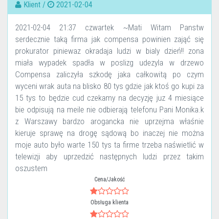
Klient /
2021-02-04
2021-02-04 21:37 czwartek ~Mati Witam Panstw
serdecznie taką firma jak compensa powinien zająć się
prokurator piniewaz okradaja ludzi w bialy dzień!! zona
miała wypadek spadła w poslizg udezyla w drzewo
Compensa zaliczyła szkodę jaka całkowitą po czym
wyceni wrak auta na blisko 80 tys gdzie jak ktoś go kupi za
15 tys to będzie cud czekamy na decyzję juz 4 miesiące
bie odpisują na meile nie odbierają telefonu Pani Monika.k
z Warszawy bardzo arogancka nie uprzejma właśnie
kieruje sprawę na drogę sądową bo inaczej nie można
moje auto było warte 150 tys ta firme trzeba naświetlić w
telewizji aby uprzedzić następnych ludzi przez takim
oszustem
Cena/Jakość
Obsługa klienta