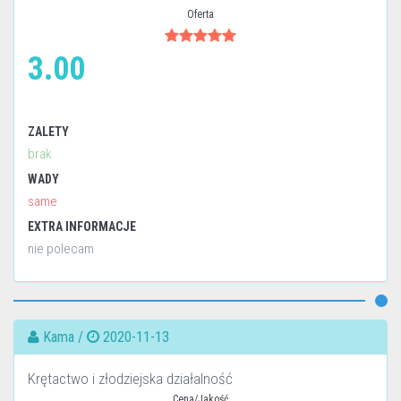
Oferta
3.00
ZALETY
brak
WADY
same
EXTRA INFORMACJE
nie polecam
Kama /
2020-11-13
Krętactwo i złodziejska działalność
Cena/Jakość