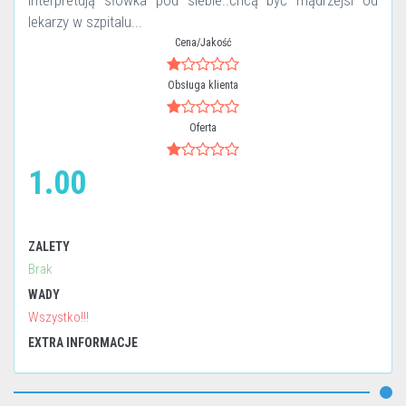
interpretują słówka pod siebie..chcą być mądrzejsi od
lekarzy w szpitalu...
Cena/Jakość
Obsługa klienta
Oferta
1.00
ZALETY
Brak
WADY
Wszystko!!!
EXTRA INFORMACJE