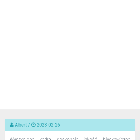
Albert /
2023-02-26
Wyszkolona kadra, doskonała jakość, błyskawiczna