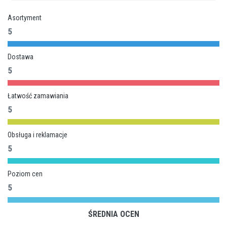
Asortyment
5
Dostawa
5
Łatwość zamawiania
5
Obsługa i reklamacje
5
Poziom cen
5
ŚREDNIA OCEN