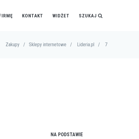
FIRMĘ
KONTAKT
WIDŻET
SZUKAJ
Zakupy
/
Sklepy internetowe
/
Lideria.pl
/
7
NA PODSTAWIE