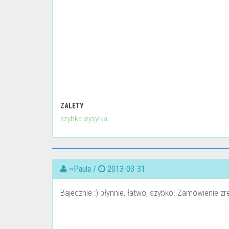
ZALETY
szybka wysyłka
~Paula /
2013-03-31
Bajecznie :) płynnie, łatwo, szybko. Zamówienie z