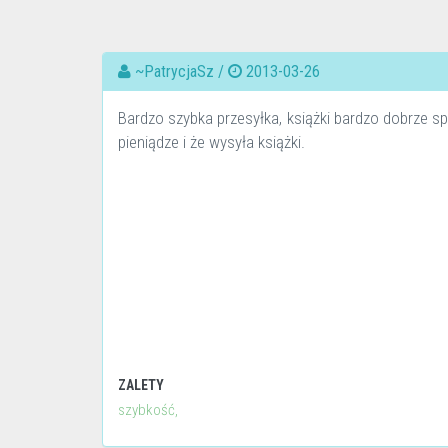
~PatrycjaSz /
2013-03-26
Bardzo szybka przesyłka, książki bardzo dobrze s
pieniądze i że wysyła książki.
ZALETY
szybkość,