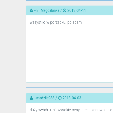
~B_Magdalenka /
2013-04-11
wszystko w porządku. polecam
~madziia988 /
2013-04-03
duży wybór + niewysokie ceny. pełne zadowolenie