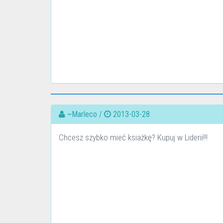
~Marleco /
2013-03-28
Chcesz szybko mieć ksiażkę? Kupuj w Liderii!!!