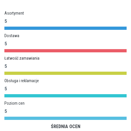
Asortyment
5
Dostawa
5
Łatwość zamawiania
5
Obsługa i reklamacje
5
Poziom cen
5
ŚREDNIA OCEN