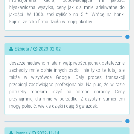
Profesjonalna kadra, odpowiadająca mi jakość,
błyskawiczna wysyłka, ceny jak dla mnie adekwatne do
jakości. W 100% zasłużyliście na 5 *. Wrócę na bank.
Fajnie, że taka firma działa w mojej okolicy.
Elżbieta /
2023-02-02
Jeszcze niedawno miałam wątpliwości, jednak ostatecznie
zachęciły mnie opinie innych osób - nie tylko te tutaj, ale
także w wizytówce Google. Cały proces transakcji
przebiegł zadziwiająco profesjonalnie. Na plus, że w razie
potrzeby mogłam liczyć na pomoc doradcy. Ceny
przynajmniej dla mnie w porządku. Z czystym sumieniem
mogę polecić, wielkie dzięki i daję 5 gwiazdek.
Joanna /
2022-11-14