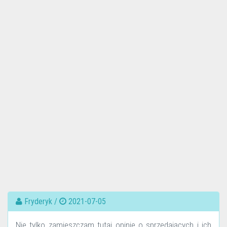
Fryderyk /
2021-07-05
Nie tylko zamieszczam tutaj opinie o sprzedających i ich