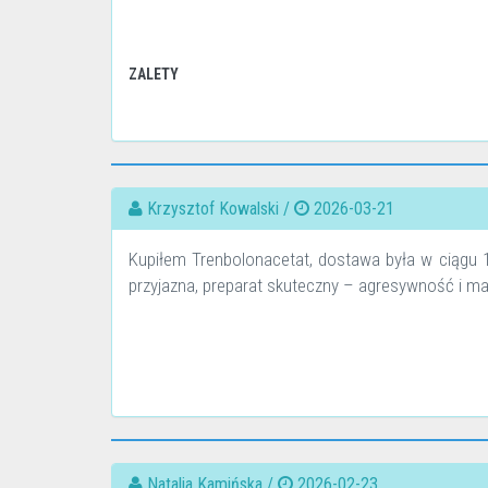
ZALETY
Krzysztof Kowalski /
2026-03-21
Kupiłem Trenbolonacetat, dostawa była w ciągu 11
przyjazna, preparat skuteczny – agresywność i m
Natalia Kamińska /
2026-02-23