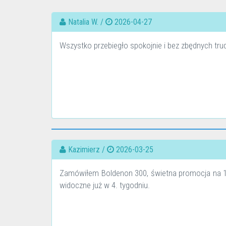
Natalia W. /
2026-04-27
Wszystko przebiegło spokojnie i bez zbędnych tr
Kazimierz /
2026-03-25
Zamówiłem Boldenon 300, świetna promocja na 10 
widoczne już w 4. tygodniu.