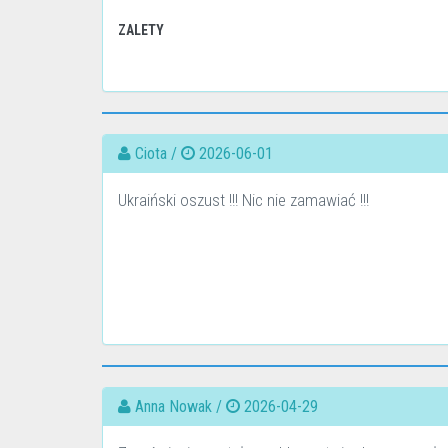
ZALETY
Ciota /
2026-06-01
Ukraiński oszust !!! Nic nie zamawiać !!!
Anna Nowak /
2026-04-29