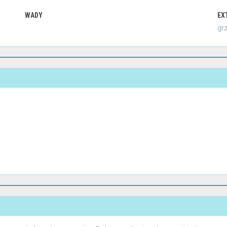
WADY
EX
gr