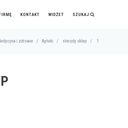
FIRMĘ
KONTAKT
WIDŻET
SZUKAJ
edycyna i zdrowie
/
Apteki
/
sterydy sklep
/
1
EP