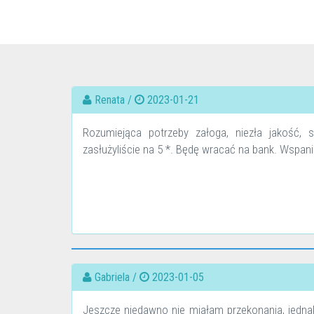
Renata /
2023-01-21
Rozumiejąca potrzeby załoga, niezła jakość, 
zasłużyliście na 5 *. Będę wracać na bank. Wspania
Gabriela /
2023-01-05
Jeszcze niedawno nie miałam przekonania, jednak 