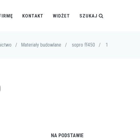
FIRMĘ
KONTAKT
WIDŻET
SZUKAJ
ictwo
/
Materiały budowlane
/
sopro ff450
/
1
0
NA PODSTAWIE