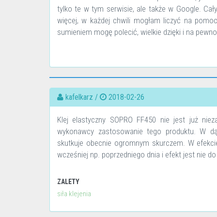
tylko te w tym serwisie, ale także w Google. Cał
więcej, w każdej chwili mogłam liczyć na pom
sumieniem mogę polecić, wielkie dzięki i na pewno
kafelkarz /
2018-02-26
Klej elastyczny SOPRO FF450 nie jest już ni
wykonawcy zastosowanie tego produktu. W dąż
skutkuje obecnie ogromnym skurczem. W efekcie p
wcześniej np. poprzedniego dnia i efekt jest nie d
ZALETY
siła klejenia