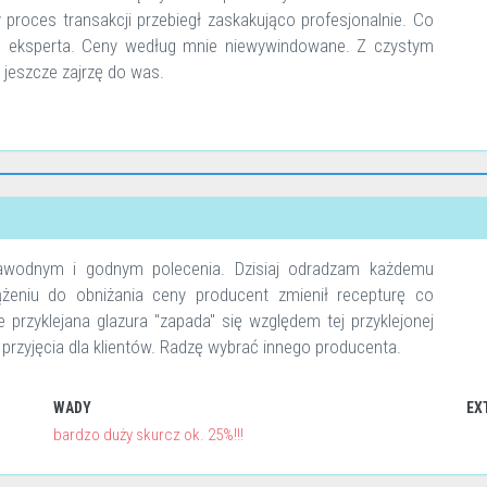
y proces transakcji przebiegł zaskakująco profesjonalnie. Co
oc eksperta. Ceny według mnie niewywindowane. Z czystym
 jeszcze zajrzę do was.
ezawodnym i godnym polecenia. Dzisiaj odradzam każdemu
eniu do obniżania ceny producent zmienił recepturę co
rzyklejana glazura "zapada" się względem tej przyklejonej
o przyjęcia dla klientów. Radzę wybrać innego producenta.
WADY
EX
bardzo duży skurcz ok. 25%!!!