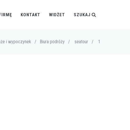
FIRMĘ
KONTAKT
WIDŻET
SZUKAJ
że i wypoczynek
/
Biura podróży
/
seatour
/
1