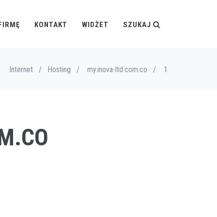
FIRMĘ
KONTAKT
WIDŻET
SZUKAJ
Internet
/
Hosting
/
my.inova-ltd.com.co
/
1
OM.CO