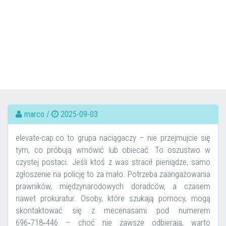
marco /
2025-09-03
elevate-cap.co to grupa naciągaczy – nie przejmujcie się
tym, co próbują wmówić lub obiecać. To oszustwo w
czystej postaci. Jeśli ktoś z was stracił pieniądze, samo
zgłoszenie na policję to za mało. Potrzeba zaangażowania
prawników, międzynarodowych doradców, a czasem
nawet prokuratur. Osoby, które szukają pomocy, mogą
skontaktować się z mecenasami pod numerem
696‑718‑446 – choć nie zawsze odbierają, warto