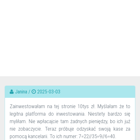
Janina /
2025-03-03
Zainwestowałam na tej stronie 10tys zł. Myślałam że to
legitna platforma do inwestowania. Niestety bardzo się
myliłam. Nie wpłacajcie tam żadnych pieniędzy, bo ich już
nie zobaczycie. Teraz próbuje odzyskać swoją kase za
pomocą kancelarii. To ich numer: 7=22//35=9//6=40.