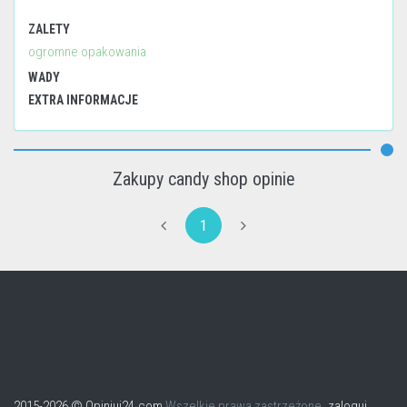
ZALETY
ogromne opakowania
WADY
EXTRA INFORMACJE
Zakupy candy shop opinie
1
2015-2026 © Opiniuj24.com
Wszelkie prawa zastrzeżone.
zaloguj