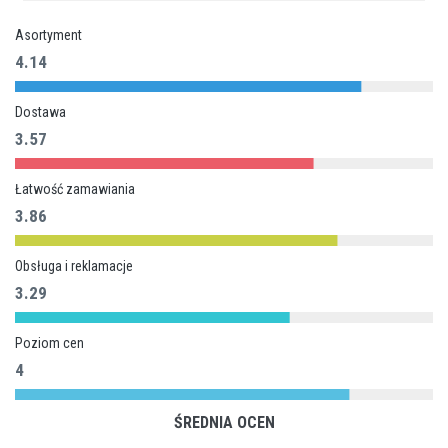
Asortyment
4.14
Dostawa
3.57
Łatwość zamawiania
3.86
Obsługa i reklamacje
3.29
Poziom cen
4
ŚREDNIA OCEN