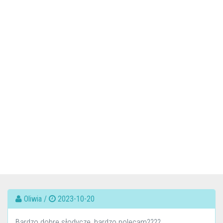
Oliwia /
2023-10-20
Bardzo dobre słodycze, bardzo polecam????