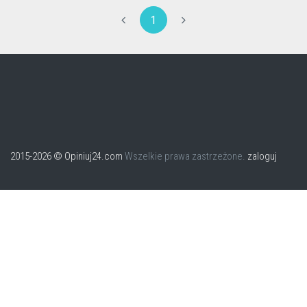
1
2015-2026 © Opiniuj24.com
Wszelkie prawa zastrzeżone.
zaloguj