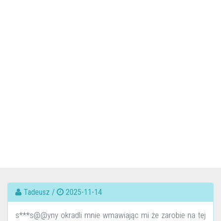
Tadeusz /
2025-11-14
s***s@@yny okradli mnie wmawiając mi że zarobie na tej