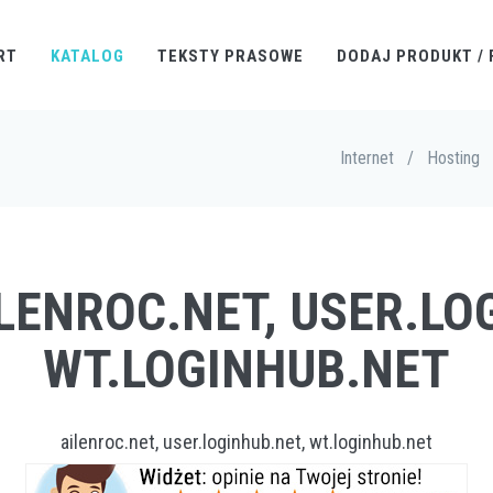
RT
KATALOG
TEKSTY PRASOWE
DODAJ PRODUKT / 
Internet
/
Hosting
ILENROC.NET, USER.LO
WT.LOGINHUB.NET
ailenroc.net, user.loginhub.net, wt.loginhub.net