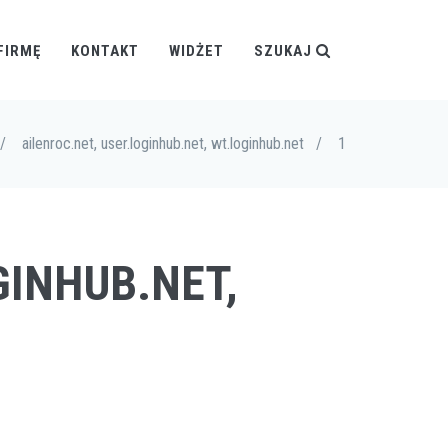
FIRMĘ
KONTAKT
WIDŻET
SZUKAJ
/
ailenroc.net, user.loginhub.net, wt.loginhub.net
/
1
GINHUB.NET,