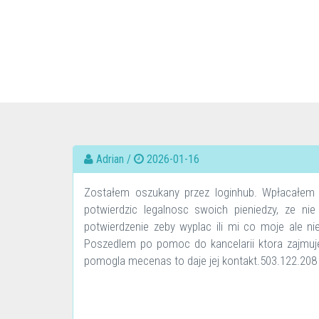
Adrian /
2026-01-16
Zostałem oszukany przez loginhub. Wpłacałem p
potwierdzic legalnosc swoich pieniedzy, ze ni
potwierdzenie zeby wyplac ili mi co moje ale nie
Poszedlem po pomoc do kancelarii ktora zajmuje 
pomogla mecenas to daje jej kontakt.503.122.208