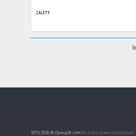
ZALETY
I
2015-2026 © Opiniuj24.com
Wszelkie prawa zastrzeżone.