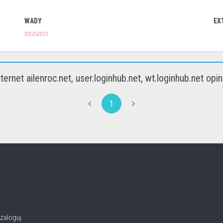
WADY
EX
oszusci
nternet ailenroc.net, user.loginhub.net, wt.loginhub.net opin
1
zaloguj