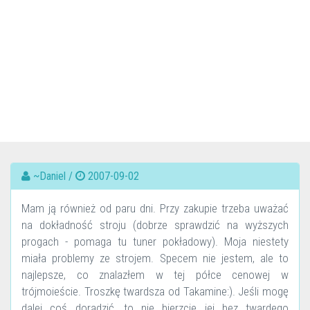
~Daniel /
2007-09-02
Mam ją również od paru dni. Przy zakupie trzeba uważać
na dokładność stroju (dobrze sprawdzić na wyższych
progach - pomaga tu tuner pokładowy). Moja niestety
miała problemy ze strojem. Specem nie jestem, ale to
najlepsze, co znalazłem w tej półce cenowej w
trójmoieście. Troszkę twardsza od Takamine:). Jeśli mogę
dalej coś doradzić, to nie bierzcie jej bez twardego