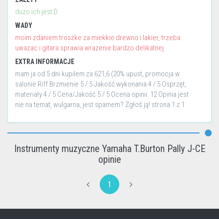
duzo ich jest:D
WADY
moim zdaniem troszke za miekkie drewno i lakier, trzeba
uwazac i gitara sprawia wrazenie bardzo delikatnej
EXTRA INFORMACJE
mam ja od 5 dni kupilem za 621,6 (20% upust, promocja w
salonie Riff Brzmienie 5 / 5 Jakość wykonania 4 / 5 Osprzęt,
materiały 4 / 5 Cena/Jakość 5 / 5 Ocena opinii: 12 Opinia jest
nie na temat, wulgarna, jest spamem? Zgłoś ją! strona 1 z 1
Instrumenty muzyczne Yamaha T.Burton Pally J-CE
opinie
1