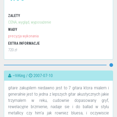
ZALETY
CENA, wygląd, wyposażenie
WADY
precyzja wykonania
EXTRA INFORMACJE
720 zł
~ViKing /
2007-07-10
gitare zakupilem niedawno jest to 7 gitara ktora mialem i
generalnie jest to jedna z lepszych gitar akustycznych jakie
trzymalem w reku, cudownie dopasowany gryf,
rewelacyjne brzmienie, nadaje sie i do ballad w stylu
metallicy czy him'a jak rowniez bluesa, i oczywiscie