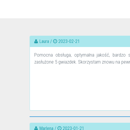
Laura /
2023-02-21
Pomocna obsługa, optymalna jakość, bardzo 
zasłużone 5 gwiazdek. Skorzystam znowu na pewno.
Marlena /
2023-01-21