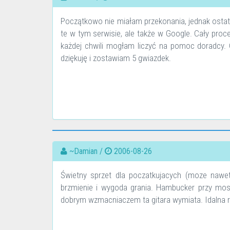
Początkowo nie miałam przekonania, jednak ostate
te w tym serwisie, ale także w Google. Cały proc
każdej chwili mogłam liczyć na pomoc doradcy.
dziękuję i zostawiam 5 gwiazdek.
~Damian /
2006-08-26
Świetny sprzet dla poczatkujacych (moze nawe
brzmienie i wygoda grania. Hambucker przy mos
dobrym wzmacniaczem ta gitara wymiata. Idalna rz