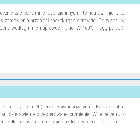
cznie zachęciły mnie recenzje innych internautów - nie tylko
es zamówienia przebiegł zaskakująco sprawnie. Co więcej, w
 Ceny według mnie naprawdę niskie. W 100% mogę polecić,
t za dobry dla nich) oraz zaawansowaych... Bardzo dobre
tku daje swietne przesterowane brzmienie. W polaczeniu z
ecz dla kogos, kogo nie stac na stratocastera. Polecam!!!