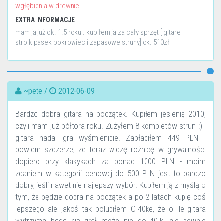
wgłębienia w drewnie
EXTRA INFORMACJE
mam ją już ok. 1.5 roku . kupiłem ją za cały sprzęt [ gitare
stroik pasek pokrowiec i zapasowe struny] ok. 510zł
~pete /
2012-06-09
Bardzo dobra gitara na początek. Kupiłem jesienią 2010,
czyli mam już półtora roku. Zużyłem 8 kompletów strun :) i
gitara nadal gra wyśmienicie. Zapłaciłem 449 PLN i
powiem szczerze, że teraz widzę różnicę w grywalności
dopiero przy klasykach za ponad 1000 PLN - moim
zdaniem w kategorii cenowej do 500 PLN jest to bardzo
dobry, jeśli nawet nie najlepszy wybór. Kupiłem ją z myślą o
tym, że będzie dobra na początek a po 2 latach kupię coś
lepszego ale jakoś tak polubiłem C-40ke, że o ile gitara
wytrzyma będę nią grał może nie do 40-ki ale pewnie