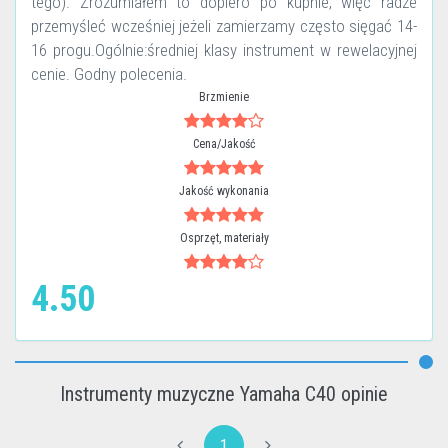
tego). Zrozumiałem to dopiero po kupnie, więc radze
przemyśleć wcześniej jeżeli zamierzamy często sięgać 14-
16 progu.Ogólnie:średniej klasy instrument w rewelacyjnej
cenie. Godny polecenia.
Brzmienie
Cena/Jakość
Jakość wykonania
Osprzęt, materiały
4.50
Instrumenty muzyczne Yamaha C40 opinie
1