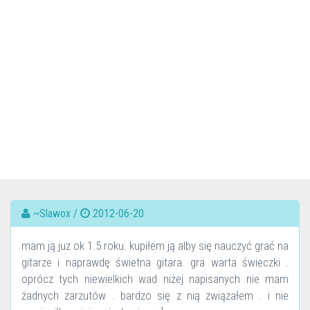
~Slawox /
2012-06-20
mam ją juz ok 1.5 roku. kupiłem ją alby się nauczyć grać na
gitarze i naprawdę świetna gitara. gra warta świeczki .
oprócz tych niewielkich wad niżej napisanych nie mam
żadnych zarzutów . bardzo się z nią związałem . i nie