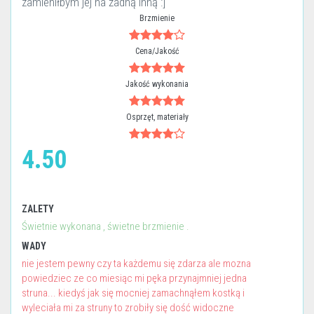
zamieniłbym jej na żadną inną :]
Brzmienie
Cena/Jakość
Jakość wykonania
Osprzęt, materiały
4.50
ZALETY
Świetnie wykonana , świetne brzmienie .
WADY
nie jestem pewny czy ta każdemu się zdarza ale mozna
powiedziec ze co miesiąc mi pęka przynajmniej jedna
struna... kiedyś jak się mocniej zamachnąłem kostką i
wyleciała mi za struny to zrobiły się dość widoczne