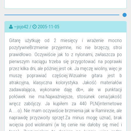
~jojo42 /
2005-11-05
Gitarę użytkuję od 2 miesięcy i wrażenie mocno
pozytywneBrzmienie przyjemne, nic nie brzęczy, stroi
prawidłowo. Oczywiście jak to z nylonami, zwłaszcza po
pierwszym naciągu trzeba się przygotować na poprawki
przez kilka dni, ale póżniej jest ok. Ja męczę wioliny, więc je
muszę poprawiać częściej.Wizualnie gitara jest b
atrakcyjna, klasyczna kolorystyka. Jakość materiałów
zadawalająca, wykonanie daję db+, ale w punktacji
połówek nie ma.Najważniejsze, stosunek cena/jakość
wręcz zabójczy. Ja kupiłem za 440 PLN(internetowe
A.....o). Nie mam oczywiście brzmienia jak w Ramirezie, ale
naprawdę przyzwoity sprzęt.Za minus mogę uznać, brak
wcięcia pod wiolinami (w tej cenie nie dałoby się mieć i