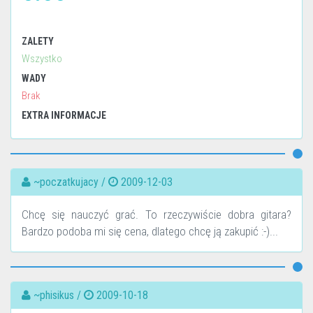
ZALETY
Wszystko
WADY
Brak
EXTRA INFORMACJE
~poczatkujacy /
2009-12-03
Chcę się nauczyć grać. To rzeczywiście dobra gitara?
Bardzo podoba mi się cena, dlatego chcę ją zakupić :-)...
~phisikus /
2009-10-18