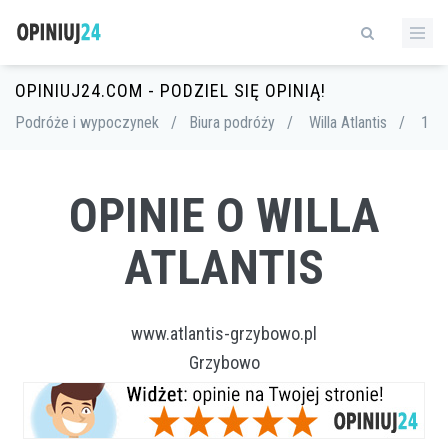
OPINIUJ24.COM - PODZIEL SIĘ OPINIĄ!
Podróże i wypoczynek
/
Biura podróży
/
Willa Atlantis
/
1
OPINIE O WILLA
ATLANTIS
www.atlantis-grzybowo.pl
Grzybowo