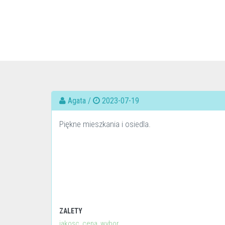
Agata /
2023-07-19
Piękne mieszkania i osiedla.
ZALETY
jakosc, cena, wybor