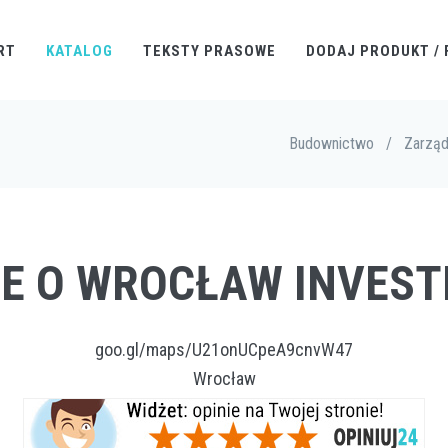
RT
KATALOG
TEKSTY PRASOWE
DODAJ PRODUKT / 
Budownictwo
/
Zarząd
IE O WROCŁAW INVES
goo.gl/maps/U21onUCpeA9cnvW47
Wrocław