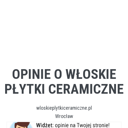
OPINIE O WŁOSKIE
PŁYTKI CERAMICZNE
wloskieplytkiceramiczne.pl
Wrocław