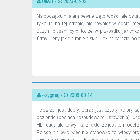
Oliwia /
2023-02-02
Na początku miałam pewne wątpliwości, ale ostat
tylko te na tej stronie, ale również w social m
Dużym plusem było to, że w przypadku jakichko
firmy. Ceny jak dla mnie niskie. Jak najbardziej p
~zygmaj /
2008-08-14
Telewizor jest dobry. Obraz jest czysty, kolory 
poziomie (posiada rozbudowane ustawienia). Jedy
HD ready, ale to wynika z faktu, że jest to model 
Polsce nie było więc nie stanowiło to wtedy pro
myślę, że świetnie się do tego nadaje ze względu n