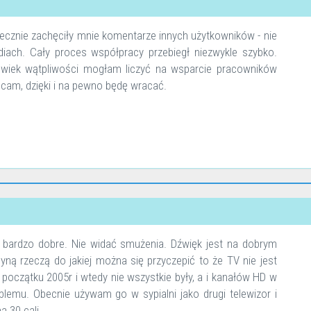
ecznie zachęciły mnie komentarze innych użytkowników - nie
ediach. Cały proces współpracy przebiegł niezwykle szybko.
lwiek wątpliwości mogłam liczyć na wsparcie pracowników
olecam, dzięki i na pewno będę wracać.
są bardzo dobre. Nie widać smużenia. Dźwięk jest na dobrym
ną rzeczą do jakiej można się przyczepić to że TV nie jest
z początku 2005r i wtedy nie wszystkie były, a i kanałów HD w
blemu. Obecnie używam go w sypialni jako drugi telewizor i
a 30 cali.