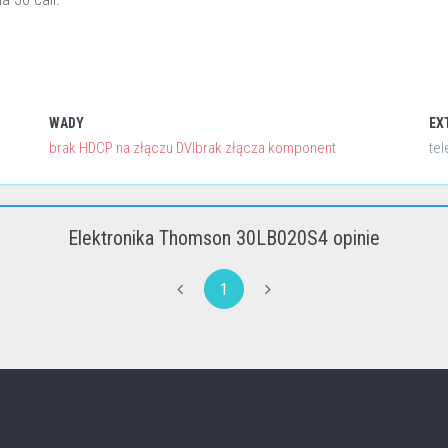
WADY
EX
brak HDCP na złączu DVIbrak złącza komponent
tel
Elektronika Thomson 30LB020S4 opinie
1