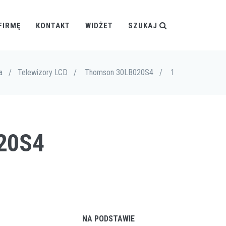
FIRMĘ
KONTAKT
WIDŻET
SZUKAJ
a
/
Telewizory LCD
/
Thomson 30LB020S4
/
1
20S4
NA PODSTAWIE