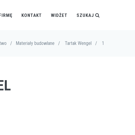
FIRMĘ
KONTAKT
WIDŻET
SZUKAJ
two
/
Materiały budowlane
/
Tartak Wengel
/
1
EL