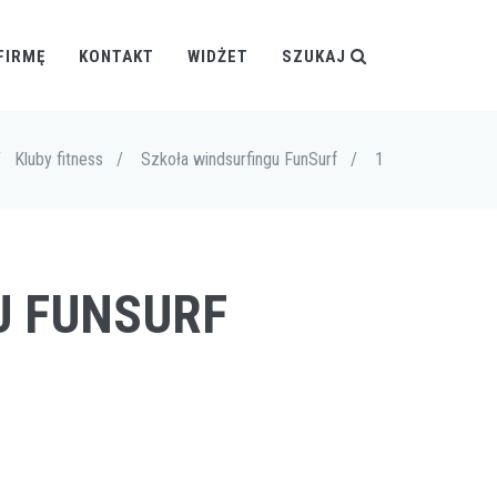
FIRMĘ
KONTAKT
WIDŻET
SZUKAJ
/
Kluby fitness
/
Szkoła windsurfingu FunSurf
/
1
U FUNSURF