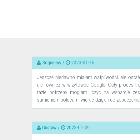
Bogusław /
2023-01-15
Jeszcze niedawno miałam wątpliwości, ale ostatec
ale również w wizytówce Google. Cały proces tran
razie potrzeby mogłam liczyć na wsparcie ze
sumieniem polecam, wielkie dzięki i do zobaczeni
Gustaw /
2023-01-09