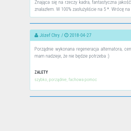
Znająca się na rzeczy kadra, fantastyczna jakoś
znalazłem. W 100% zasłużyliście na 5 *. Wrócę na b
Józef Chry. /
2018-04-27
Porządnie wykonana regeneracja alternatora, ceny
mam nadzieje, że nie będzie potrzeba :)
ZALETY
szybko, porządnie, fachowa pomoc