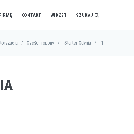
FIRMĘ
KONTAKT
WIDŻET
SZUKAJ
toryzacja
/
Części i opony
/
Starter Gdynia
/
1
IA