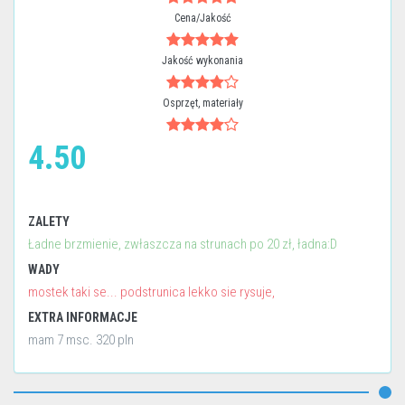
Cena/Jakość
Jakość wykonania
Osprzęt, materiały
4.50
ZALETY
Ładne brzmienie, zwłaszcza na strunach po 20 zł, ładna:D
WADY
mostek taki se... podstrunica lekko sie rysuje,
EXTRA INFORMACJE
mam 7 msc. 320 pln