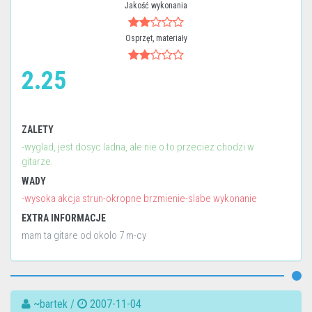
Jakość wykonania
Osprzęt, materiały
2.25
ZALETY
-wyglad, jest dosyc ladna, ale nie o to przeciez chodzi w
gitarze.
WADY
-wysoka akcja strun-okropne brzmienie-slabe wykonanie
EXTRA INFORMACJE
mam ta gitare od okolo 7 m-cy
~bartek /
2007-11-04