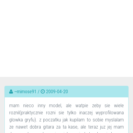
~mimose91 /
2009-04-20
mam nieco inny model, ale watpie zeby sie wiele
roznil(praktycznie rozni sie tylko inaczej wyprofilowana
glowka gryfu). z poczatku jak kupilam to sobie myslalam
ze nawet dobra gitara za ta kase, ale teraz juz jej mam