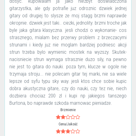
dosyc. kupowalam ja jako niezbyt doswiadczona
gitarzystka, ale gdy potrafie juz odroznic dzwiek jednej
gitary od drugiej to slysze ze moj stagg brzmi naprawde
okropnie. dzwiek jest taki.. ciezki, jednolity. brzmi troche jak
byle jaka gitara klasyczna. jesli chodzi o wykonanie- cos
strasznego, mialam bez przerwy problem z brzeczacymi
strunami i kiedy juz nie moglam bardziej podniesc akcji
strun trzeba bylo wymienic mostek na wyzszy. Skutek-
nacisniecie strun wymaga strasznie duzo sily, na pewno
nie jest to gitara do nauki. poza tym, klucze w ogole nie
trzymaja stroju... nie polecam gitar tej marki, nie sa wiele
lepsze od syfu typu sky way. jesli ktos chce sobie kupic
dobra akustyczna gitare, czy do nauki, czy tez nie, niech
dozbiera chociaz 200 zl i kupi np jakiegos tanszego
Burtona, bo naprawde szkoda marnowac pieniadze.
Brzmienie
Cena/Jakość