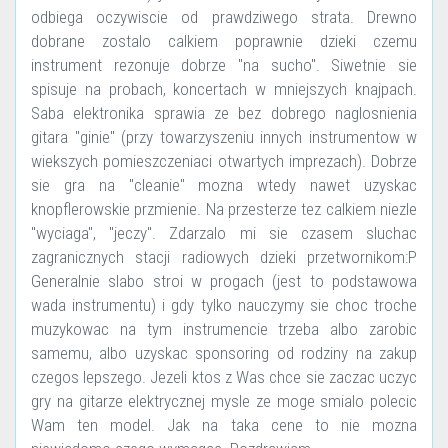
odbiega oczywiscie od prawdziwego strata. Drewno
dobrane zostalo calkiem poprawnie dzieki czemu
instrument rezonuje dobrze "na sucho". Siwetnie sie
spisuje na probach, koncertach w mniejszych knajpach.
Saba elektronika sprawia ze bez dobrego naglosnienia
gitara "ginie" (przy towarzyszeniu innych instrumentow w
wiekszych pomieszczeniaci otwartych imprezach). Dobrze
sie gra na "cleanie" mozna wtedy nawet uzyskac
knopflerowskie przmienie. Na przesterze tez calkiem niezle
"wyciaga", "jeczy". Zdarzalo mi sie czasem sluchac
zagranicznych stacji radiowych dzieki przetwornikom:P
Generalnie slabo stroi w progach (jest to podstawowa
wada instrumentu) i gdy tylko nauczymy sie choc troche
muzykowac na tym instrumencie trzeba albo zarobic
samemu, albo uzyskac sponsoring od rodziny na zakup
czegos lepszego. Jezeli ktos z Was chce sie zaczac uczyc
gry na gitarze elektrycznej mysle ze moge smialo polecic
Wam ten model. Jak na taka cene to nie mozna