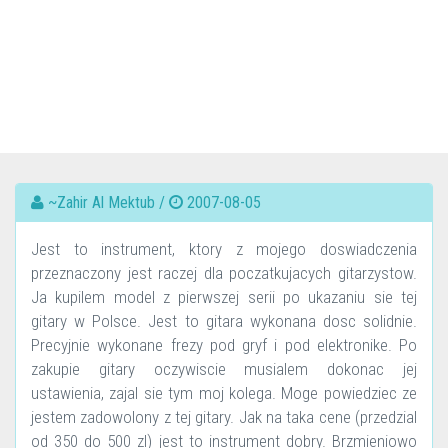
~Zahir Al Mektub /
2007-08-05
Jest to instrument, ktory z mojego doswiadczenia
przeznaczony jest raczej dla poczatkujacych gitarzystow.
Ja kupilem model z pierwszej serii po ukazaniu sie tej
gitary w Polsce. Jest to gitara wykonana dosc solidnie.
Precyjnie wykonane frezy pod gryf i pod elektronike. Po
zakupie gitary oczywiscie musialem dokonac jej
ustawienia, zajal sie tym moj kolega. Moge powiedziec ze
jestem zadowolony z tej gitary. Jak na taka cene (przedzial
od 350 do 500 zl) jest to instrument dobry. Brzmieniowo