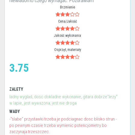
niewiadomo czego wymagac. Pozdrawiam
Brzmienie
Cena/Jakość
Jakość wykonania
Osprzęt, materiały
3.75
ZALETY
ladny wyglad, dosc dokladne wykonanie, gitara dobrze"lezy"
w lapie, jest wywazona, jest nie droga
WADY
-"slabe" przystawki trzeba je podciagnac dosc blisko strun -
po pewnym czasie trzeba wymienic potencjometry bo
zaczynaja trzeszczec.