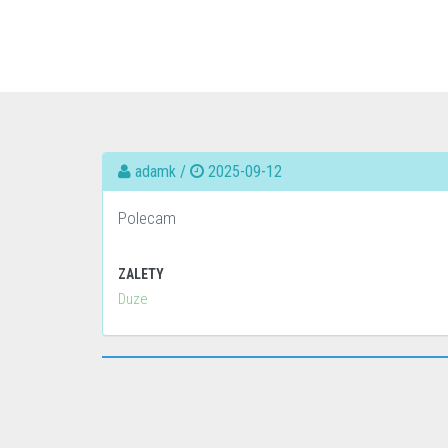
adamk /
2025-09-12
Polecam
ZALETY
Duze