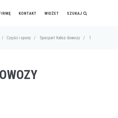
FIRMĘ
KONTAKT
WIDŻET
SZUKAJ
/
Części i opony
/
Specpart Kalisz dowozy
/
1
 DOWOZY