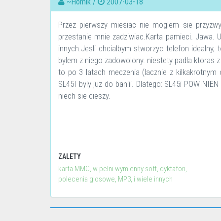
~Homik /
2007-03-18
Przez pierwszy miesiac nie moglem sie przyzwyc
przestanie mnie zadziwiac.Karta pamieci. Jawa. U
innych.Jesli chcialbym stworzyc telefon idealny
bylem z niego zadowolony. niestety padla ktoras z ko
to po 3 latach meczenia (lacznie z kilkakrotnym
SL45I byly juz do baniii. Dlatego: SL45i POWIN
niech sie cieszy.
ZALETY
karta MMC, w pelni wymienny soft, dyktafon,
polecenia glosowe, MP3, i wiele innych