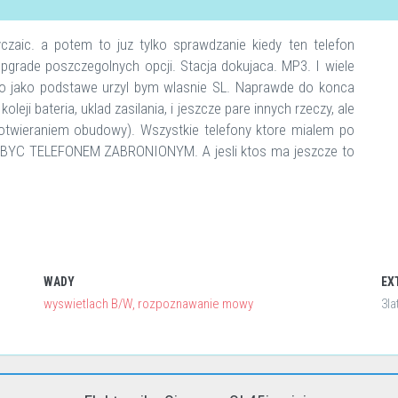
zaic. a potem to juz tylko sprawdzanie kiedy ten telefon
pgrade poszczegolnych opcji. Stacja dokujaca. MP3. I wiele
, to jako podstawe urzyl bym wlasnie SL. Naprawde do konca
leji bateria, uklad zasilania, i jeszcze pare innych rzeczy, ale
 otwieraniem obudowy). Wszystkie telefony ktore mialem po
IEN BYC TELEFONEM ZABRONIONYM. A jesli ktos ma jeszcze to
WADY
EX
wyswietlach B/W, rozpoznawanie mowy
3la