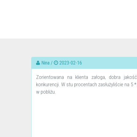
Nina /
2023-02-16
Zorientowana na klienta załoga, dobra jako
konkurencji. W stu procentach zasłużyliście na 5 *
w pobliżu.