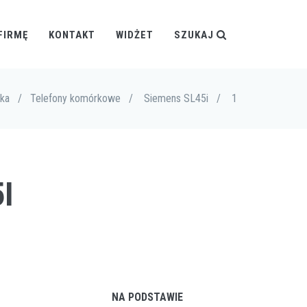
FIRMĘ
KONTAKT
WIDŻET
SZUKAJ
ika
/
Telefony komórkowe
/
Siemens SL45i
/
1
I
NA PODSTAWIE