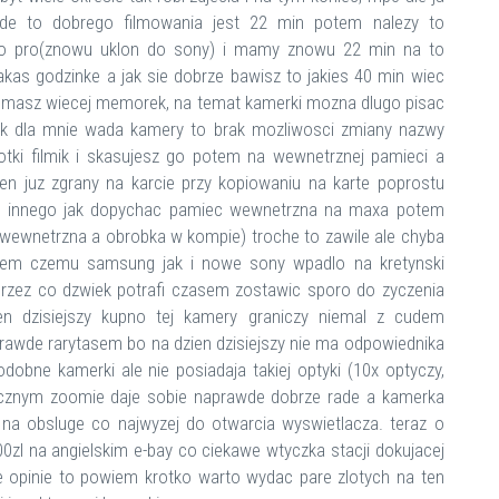
de to dobrego filmowania jest 22 min potem nalezy to
o pro(znowu uklon do sony) i mamy znowu 22 min na to
kas godzinke a jak sie dobrze bawisz to jakies 40 min wiec
k masz wiecej memorek, na temat kamerki mozna dlugo pisac
k dla mnie wada kamery to brak mozliwosci zmiany nazwy
otki filmik i skasujesz go potem na wewnetrznej pamieci a
n juz zgrany na karcie przy kopiowaniu na karte poprostu
 nic innego jak dopychac pamiec wewnetrzna na maxa potem
wewnetrzna a obrobka w kompie) troche to zawile ale chyba
wiem czemu samsung jak i nowe sony wpadlo na kretynski
przez co dzwiek potrafi czasem zostawic sporo do zyczenia
en dzisiejszy kupno tej kamery graniczy niemal z cudem
aprawde rarytasem bo na dzien dzisiejszy nie ma odpowiednika
bne kamerki ale nie posiadaja takiej optyki (10x optyczy,
ptycznym zoomie daje sobie naprawde dobrze rade a kamerka
na obsluge co najwyzej do otwarcia wyswietlacza. teraz o
00zl na angielskim e-bay co ciekawe wtyczka stacji dokujacej
 te opinie to powiem krotko warto wydac pare zlotych na ten