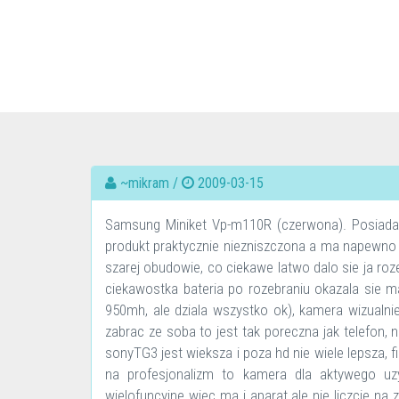
~mikram /
2009-03-15
Samsung Miniket Vp-m110R (czerwona). Posiadam
produkt praktycznie niezniszczona a ma napewno ju
szarej obudowie, co ciekawe latwo dalo sie ja ro
ciekawostka bateria po rozebraniu okazala sie 
950mh, ale dziala wszystko ok), kamera wizualnie
zabrac ze soba to jest tak poreczna jak telefon, 
sonyTG3 jest wieksza i poza hd nie wiele lepsza,
na profesjonalizm to kamera dla aktywego uz
wielofuncyjne wiec ma i aparat ale nie liczcie na z