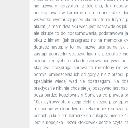
nie uzywam korzystam z telefonu, tak napraw
przekopiowac w kamerce na memorke stick du
wszystko wystarczy jeden akumulatorek trzyma ja
akurat, ja mam dwa aku wiec jest naprawde ok ja
ale skruce to do podsumowania, podstawowa ja
pliku z filmem (jak przegrasz np na memorke kr
dograsz nastepny to ma nazwe taka sama jak te
zastapi poprzedni straszna lipa nie pozostaje
calosc przepychac na karte i znowu nagrywac na 
skapowaliscie,druga sprawa to mikrofony nie 
pomysl umieszcenia ich od gory a nie z przodu 
specjalnie wiecej wad nie dostrzegam. Na dzi
praktycznie nikt nie chce sie jej pozbywac jest n
poza bardzo kosztownym Sony, sa co prawda podo
100x cyfrowy)stabilizacja elektroniczna przy o
miesci sie w dloni dwoma rekami nie ma szans 
cenach ja kupilem kamerke na aukcji za niecale 4
jest europejska. Jezeli ktokolwiek bedzie czytal