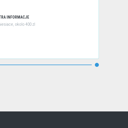
TRA INFORMACJE
iesiace, okolo 400 zl