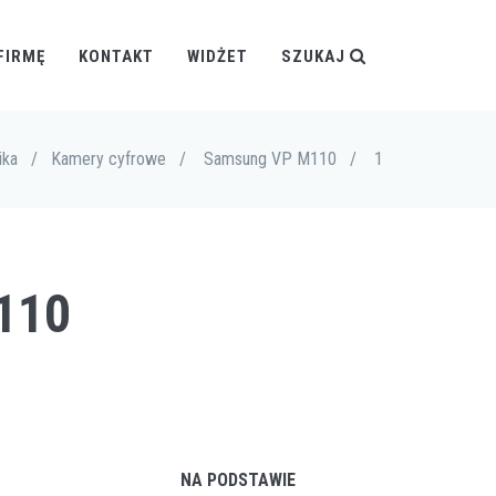
FIRMĘ
KONTAKT
WIDŻET
SZUKAJ
ika
/
Kamery cyfrowe
/
Samsung VP M110
/
1
110
NA PODSTAWIE