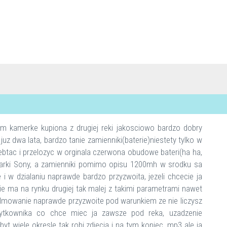
 kamerke kupiona z drugiej reki jakosciowo bardzo dobry
z dwa lata, bardzo tanie zamienniki(baterie)niestety tylko w
zebtac i przelozyc w orginala czerwona obudowe bateri(ha ha,
marki Sony, a zamienniki pomimo opisu 1200mh w srodku sa
 i w dzialaniu naprawde bardzo przyzwoita, jezeli chcecie ja
nie ma na rynku drugiej tak malej z takimi parametrami nawet
 filmowanie naprawde przyzwoite pod warunkiem ze nie liczysz
ytkownika co chce miec ja zawsze pod reka, uzadzenie
byt wiele okresle tak robi zdjecia i na tym koniec, mp3 ale ja