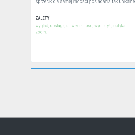
sprzecik dla samej radosci posiadania tak unikalnej
ZALETY
wyglad, obsluga, uniwersalnosc, wymiary!!!, optyka
zoom,