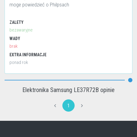
moge powiedzieć o Philpsach
ZALETY
bezawaryjne
WADY
brak
EXTRA INFORMACJE
ponad rok
Elektronika Samsung LE37R72B opinie
1