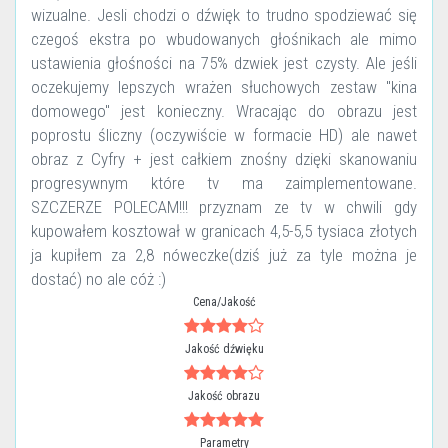
wizualne. Jesli chodzi o dźwięk to trudno spodziewać się
czegoś ekstra po wbudowanych głośnikach ale mimo
ustawienia głośności na 75% dzwiek jest czysty. Ale jeśli
oczekujemy lepszych wrażen słuchowych zestaw "kina
domowego" jest konieczny. Wracając do obrazu jest
poprostu śliczny (oczywiście w formacie HD) ale nawet
obraz z Cyfry + jest całkiem znośny dzięki skanowaniu
progresywnym które tv ma zaimplementowane.
SZCZERZE POLECAM!!! przyznam ze tv w chwili gdy
kupowałem kosztował w granicach 4,5-5,5 tysiaca złotych
ja kupiłem za 2,8 nóweczke(dziś już za tyle można je
dostać) no ale cóż :)
Cena/Jakość
Jakość dźwięku
Jakość obrazu
Parametry