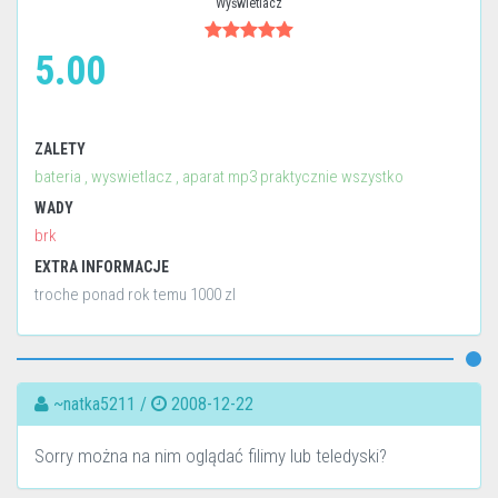
Wyświetlacz
5.00
ZALETY
bateria , wyswietlacz , aparat mp3 praktycznie wszystko
WADY
brk
EXTRA INFORMACJE
troche ponad rok temu 1000 zl
~natka5211 /
2008-12-22
Sorry można na nim oglądać filimy lub teledyski?