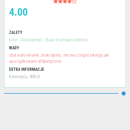
4.00
ZALETY
kolor , duża pamięć , długo trzymająca bateria
WADY
zbyt mały ekranik , brak tapety , nie ma czegoś takiego jak
uporządkowane alfabetycznie .
EXTRA INFORMACJE
6 miesięcy , 890 zł.