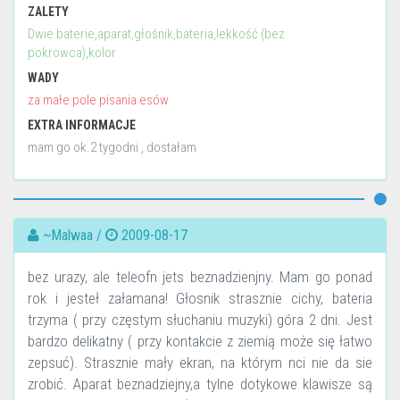
ZALETY
Dwie baterie,aparat,głośnik,bateria,lekkość (bez
pokrowca),kolor
WADY
za małe pole pisania esów
EXTRA INFORMACJE
mam go ok.2 tygodni , dostałam
~Malwaa /
2009-08-17
bez urazy, ale teleofn jets beznadzienjny. Mam go ponad
rok i jesteł załamana! Głosnik strasznie cichy, bateria
trzyma ( przy częstym słuchaniu muzyki) góra 2 dni. Jest
bardzo delikatny ( przy kontakcie z ziemią może się łatwo
zepsuć). Strasznie mały ekran, na którym nci nie da sie
zrobić. Aparat beznadziejny,a tylne dotykowe klawisze są