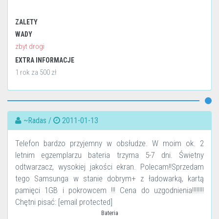
ZALETY
WADY
zbyt drogi
EXTRA INFORMACJE
1 rok za 500 zł
~Radas /
2011-01-13
Telefon bardzo przyjemny w obsłudze. W moim ok. 2
letnim egzemplarzu bateria trzyma 5-7 dni. Świetny
odtwarzacz, wysokiej jakości ekran. Polecam!!Sprzedam
tego Samsunga w stanie dobrym+ z ładowarką, kartą
pamięci 1GB i pokrowcem !!! Cena do uzgodnienia!!!!!!!!
Chętni pisać: [email protected]
Bateria