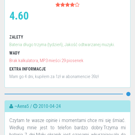
4.60
ZALETY
Bateria długo trzyma (tydzień), Jakość odtwarzanej muzyki.
WADY
Brak kalkulatora, MP3 mieści 29 piosenek
EXTRA INFORMACJE
Mam go 4 dni, kupiłem za 1zł w abonamencie 39zł
~Aena5 /
2010-04-24
Czytam te wasze opinie i momentami chce mi się śmiać.
Według mnie jest to telefon bardzo dobry.Trzyma mi
bateria 7 dni.Mały ekranik jest czasami wkurzający,ale da