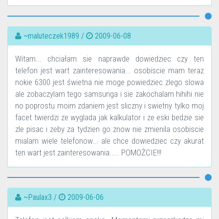
~maluteczek1989 /
2009-06-08
Witam... chciałam sie naprawde dowiedziec czy ten
telefon jest wart zainteresowania... osobiscie mam teraz
nokie 6300 jest świetna nie moge powiedziec zlego slowa
ale zobaczylam tego samsunga i sie zakochalam hihihi nie
no poprostu moim zdaniem jest sliczny i swietny tylko moj
facet twierdzi ze wyglada jak kalkulator i ze eski bedzie sie
zle pisac i zeby za tydzien go znow nie zmienila osobiscie
mialam wiele telefonow... ale chce dowiedziec czy akurat
ten wart jest zainteresowania..... POMOŻCIE!!!
~Paulax3 /
2009-06-06