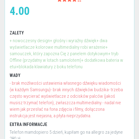
4.00
ZALETY
+ nowoczesny design+ głośny i wyraźny dźwięk+ dwa
wyświetlacze kolorowe multimedialny robi wrażenie+
samouczek, który zapozna Cię z panelem dotykowym+ tryb
Offline (przydatny w lotach samolotem)+ dodatkowa bateria w
etui+blokada klawiatury z boku telefonu
WADY
- brak możliwości ustawienia własnego dźwięku wiadomości
(w każdym Samsungu)- brak innych dźwięków budzika- trzeba
często wycierać wyświetlacze z odcisków palców (jakoś
musisz trzymać telefon), zwłaszcza multimedialny.- nadal nie
wiem jak przesłać na fona zdjęcia i filmy, dołączona
instrukcja jest niejasna, a płyta nieprzydatna.
EXTRA INFORMACJE
Telefon mamdopiero 5 dzień, kupiłam go na allegro za jedyne
280 zł.