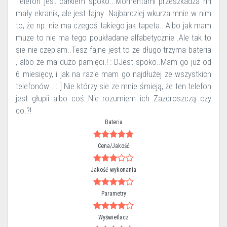
Telefon jest całkiem spoko...Momentami przeszkadza mi
mały ekranik, ale jest fajny .Najbardziej wkurza mnie w nim
to, że np. nie ma czegoś takiego jak tapeta.. Albo jak mam
muze to nie ma tego poukładane alfabetycznie .Ale tak to
sie nie czepiam..Tesz fajne jest to że długo trzyma bateria
, albo że ma dużo pamięci.! : DJest spoko..Mam go już od
6 miesięcy, i jak na razie mam go najdłużej ze wszystkich
telefonów . : ] Nie którzy sie ze mnie śmieją, że ten telefon
jest głupii albo coś..Nie rozumiem ich..Zazdroszczą czy
co.?!
Bateria
Cena/Jakość
Jakość wykonania
Parametry
Wyświetlacz