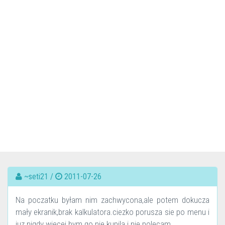
~seti21 /
2011-07-26
Na poczatku byłam nim zachwycona,ale potem dokucza
mały ekranik,brak kalkulatora.ciezko porusza sie po menu i
juz nigdy wiecej bym go nie kupila i nie polecam.