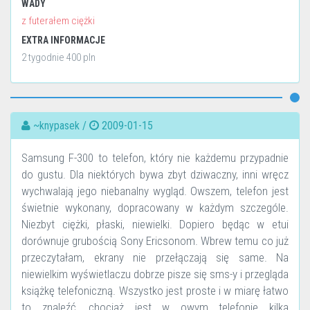
WADY
z futerałem ciężki
EXTRA INFORMACJE
2 tygodnie 400 pln
~knypasek /
2009-01-15
Samsung F-300 to telefon, który nie każdemu przypadnie
do gustu. Dla niektórych bywa zbyt dziwaczny, inni wręcz
wychwalają jego niebanalny wygląd. Owszem, telefon jest
świetnie wykonany, dopracowany w każdym szczególe.
Niezbyt ciężki, płaski, niewielki. Dopiero będąc w etui
dorównuje grubością Sony Ericsonom. Wbrew temu co już
przeczytałam, ekrany nie przełączają się same. Na
niewielkim wyświetlaczu dobrze pisze się sms-y i przegląda
książkę telefoniczną. Wszystko jest proste i w miarę łatwo
to znaleźć, chociaż jest w owym telefonie kilka