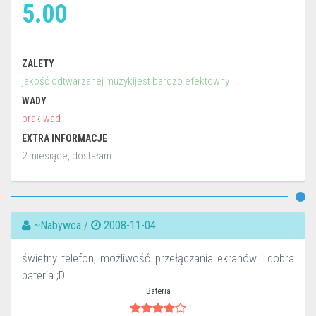
5.00
ZALETY
jakość odtwarzanej muzykijest bardzo efektowny
WADY
brak wad
EXTRA INFORMACJE
2 miesiące, dostałam
~Nabywca /
2008-11-04
świetny telefon, możliwość przełączania ekranów i dobra
bateria ;D
Bateria