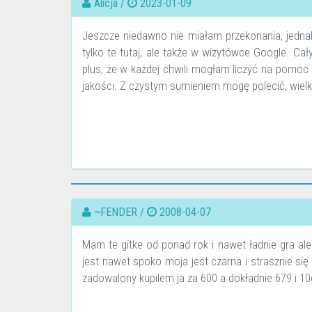
Alicja /
2023-01-09
Jeszcze niedawno nie miałam przekonania, jednak 
tylko te tutaj, ale także w wizytówce Google. Cał
plus, że w każdej chwili mogłam liczyć na pomoc 
jakości. Z czystym sumieniem mogę polecić, wielki
~FENDER /
2008-04-07
Mam te gitke od ponad rok i nawet ładnie gra al
jest nawet spoko moja jest czarna i strasznie si
zadowalony kupilem ja za 600 a dokładnie 679 i 10