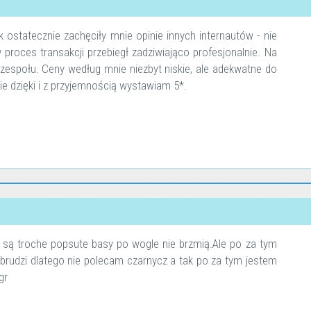
ostatecznie zachęciły mnie opinie innych internautów - nie
y proces transakcji przebiegł zadziwiająco profesjonalnie. Na
zespołu. Ceny według mnie niezbyt niskie, ale adekwatne do
e dzięki i z przyjemnością wystawiam 5*.
e są troche popsute basy po wogle nie brzmią.Ale po za tym
ę brudzi dlatego nie polecam czarnycz a tak po za tym jestem
gr