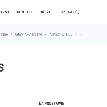
FIRMĘ
KONTAKT
WIDŻET
SZUKAJ
yczne
/
Gitary Akustyczne
/
Samick D 1 BS
/
1
S
NA PODSTAWIE