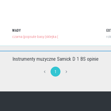
WADY
EX
czarna:(popsute basy:(sklejka:(
rok
Instrumenty muzyczne Samick D 1 BS opinie
1