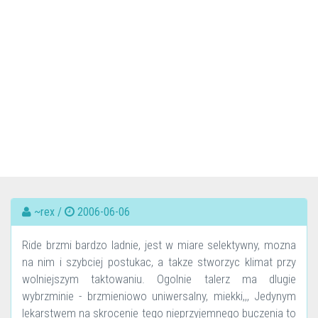
~rex /
2006-06-06
Ride brzmi bardzo ladnie, jest w miare selektywny, mozna
na nim i szybciej postukac, a takze stworzyc klimat przy
wolniejszym taktowaniu. Ogolnie talerz ma dlugie
wybrzminie - brzmieniowo uniwersalny, miekki,,, Jedynym
lekarstwem na skrocenie tego nieprzyjemnego buczenia to