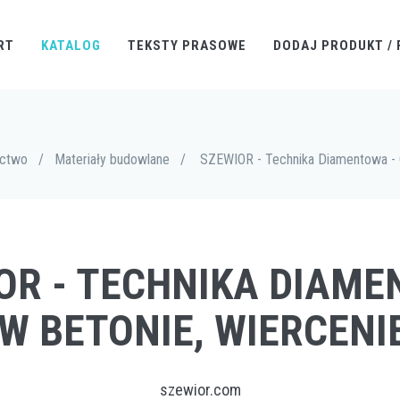
RT
KATALOG
TEKSTY PRASOWE
DODAJ PRODUKT / 
ictwo
/
Materiały budowlane
/
SZEWIOR - Technika Diamentowa - C
OR - TECHNIKA DIAMEN
 W BETONIE, WIERCEN
szewior.com