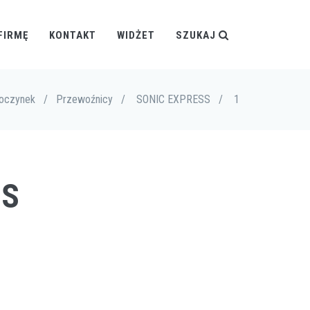
FIRMĘ
KONTAKT
WIDŻET
SZUKAJ
poczynek
/
Przewoźnicy
/
SONIC EXPRESS
/
1
SS