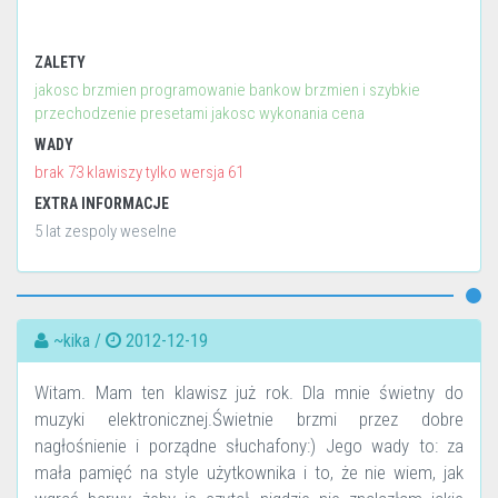
ZALETY
jakosc brzmien programowanie bankow brzmien i szybkie
przechodzenie presetami jakosc wykonania cena
WADY
brak 73 klawiszy tylko wersja 61
EXTRA INFORMACJE
5 lat zespoly weselne
~kika /
2012-12-19
Witam. Mam ten klawisz już rok. Dla mnie świetny do
muzyki elektronicznej.Świetnie brzmi przez dobre
nagłośnienie i porządne słuchafony:) Jego wady to: za
mała pamięć na style użytkownika i to, że nie wiem, jak