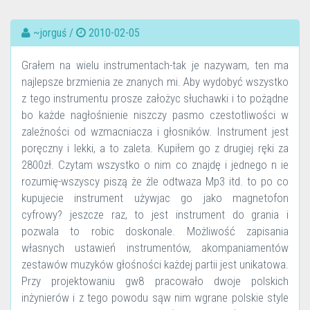
~jorguś /
2010-02-05
Grałem na wielu instrumentach-tak je nazywam, ten ma
najlepsze brzmienia ze znanych mi. Aby wydobyć wszystko
z tego instrumentu prosze założyc słuchawki i to pożądne
bo każde nagłośnienie niszczy pasmo czestotliwości w
zależności od wzmacniacza i głosników. Instrument jest
poręczny i lekki, a to zaleta. Kupiłem go z drugiej ręki za
2800zł. Czytam wszystko o nim co znajdę i jednego n ie
rozumię-wszyscy piszą że żle odtwaza Mp3 itd. to po co
kupujecie instrument używjac go jako magnetofon
cyfrowy? jeszcze raz, to jest instrument do grania i
pozwala to robic doskonale. Możliwość zapisania
własnych ustawień instrumentów, akompaniamentów
zestawów muzyków głośności każdej partii jest unikatowa.
Przy projektowaniu gw8 pracowało dwoje polskich
inżynierów i z tego powodu sąw nim wgrane polskie style