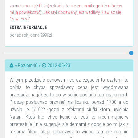
za mała pamięć flash( szkoda, że nie znam nikogo kto mógłby
mi ją powiększyć), Jak styl dodawany jest wadliwy, klawisz się
"zawiesza"
EXTRA INFORMACJE
ponad rok, cena 2999zł
~Poziom40 /
2012-05-23
W tym przedziale cenowym, coraz częsciej to czytam, ta
opinia to chyba sprzedawcy cena jest wygórowana
przesadzona jak za to co w sobie posiada ten instrument.
Proszę posłuchac brzmień na liczniku ponad 1700 a do
użycia ile 1/10?? łączni z efektami ciufki która uwielbia
Natan. Ktoś kto chce kupić to coś to niech najpierw
przetestuje i nie sugeruje się demami z google bo to jak z
reklamą filmu jak ja zobaczysz to wiecej tam nie ma nic