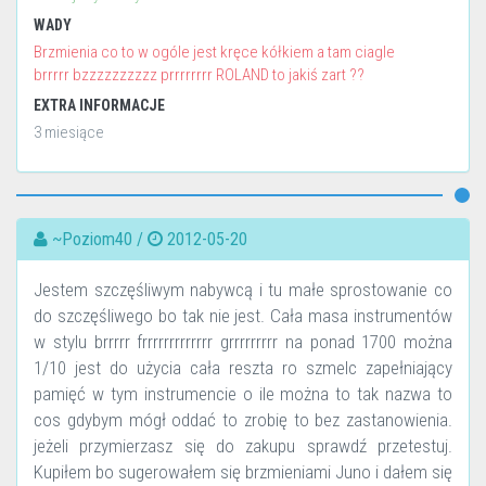
WADY
Brzmienia co to w ogóle jest kręce kółkiem a tam ciagle
brrrrr bzzzzzzzzzz prrrrrrrr ROLAND to jakiś zart ??
EXTRA INFORMACJE
3 miesiące
~Poziom40 /
2012-05-20
Jestem szczęśliwym nabywcą i tu małe sprostowanie co
do szczęśliwego bo tak nie jest. Cała masa instrumentów
w stylu brrrrr frrrrrrrrrrrrr grrrrrrrrr na ponad 1700 można
1/10 jest do użycia cała reszta ro szmelc zapełniający
pamięć w tym instrumencie o ile można to tak nazwa to
cos gdybym mógł oddać to zrobię to bez zastanowienia.
jeżeli przymierzasz się do zakupu sprawdź przetestuj.
Kupiłem bo sugerowałem się brzmieniami Juno i dałem się