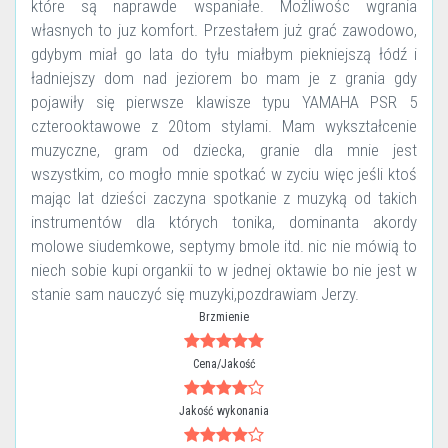
które są naprawde wspaniałe. Możliwośc wgrania
własnych to juz komfort. Przestałem już grać zawodowo,
gdybym miał go lata do tyłu miałbym piekniejszą łódź i
ładniejszy dom nad jeziorem bo mam je z grania gdy
pojawiły się pierwsze klawisze typu YAMAHA PSR 5
czterooktawowe z 20tom stylami. Mam wykształcenie
muzyczne, gram od dziecka, granie dla mnie jest
wszystkim, co mogło mnie spotkać w zyciu więc jeśli ktoś
mając lat dzieści zaczyna spotkanie z muzyką od takich
instrumentów dla których tonika, dominanta akordy
molowe siudemkowe, septymy bmole itd. nic nie mówią to
niech sobie kupi organkii to w jednej oktawie bo nie jest w
stanie sam nauczyć się muzyki,pozdrawiam Jerzy.
Brzmienie
Cena/Jakość
Jakość wykonania