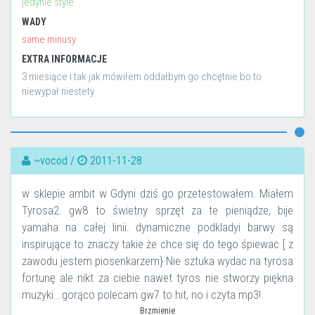
jedynie style
WADY
same minusy
EXTRA INFORMACJE
3 miesiące i tak jak mówiłem oddałbym go chcętnie bo to
niewypał niestety
~vocod /
2011-11-28
w sklepie ambit w Gdyni dziś go przetestowałem. Miałem
Tyrosa2. gw8 to świetny sprzęt za te pieniądze, bije
yamaha na całej linii. dynamiczne podkladyi barwy są
inspirujące to znaczy takie że chce się do tego śpiewac [ z
zawodu jestem piosenkarzem} Nie sztuka wydac na tyrosa
fortunę ale nikt za ciebie nawet tyros nie stworzy piękna
muzyki...gorąco polecam gw7 to hit, no i czyta mp3!
Brzmienie