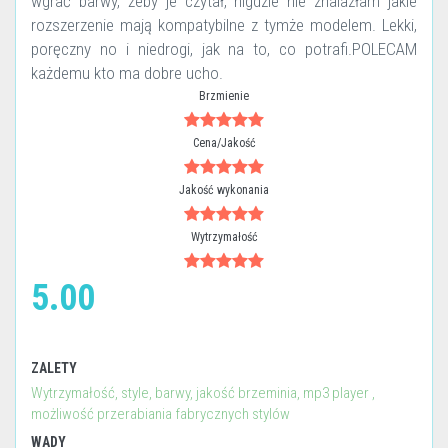
wgrać barwy, żeby je czytał, nigdzie nie znalazłam jakie
rozszerzenie mają kompatybilne z tymże modelem. Lekki,
poręczny no i niedrogi, jak na to, co potrafi.POLECAM
każdemu kto ma dobre ucho.
Brzmienie
Cena/Jakość
Jakość wykonania
Wytrzymałość
5.00
ZALETY
Wytrzymałość, style, barwy, jakość brzeminia, mp3 player ,
możliwość przerabiania fabrycznych stylów
WADY