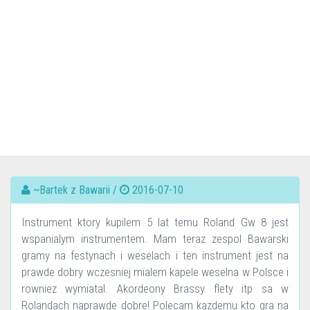
~Bartek z Bawarii /
2016-07-10
Instrument ktory kupilem 5 lat temu Roland Gw 8 jest
wspanialym instrumentem. Mam teraz zespol Bawarski
gramy na festynach i weselach i ten instrument jest na
prawde dobry wczesniej mialem kapele weselna w Polsce i
rowniez wymiatal. Akordeony Brassy flety itp sa w
Rolandach naprawde dobre! Polecam kazdemu kto gra na