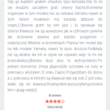
Gdy go kupiłem grałem chautury typu biesiada.Gdy to mi
się znudziło zaczęłem grać utwory Bacha.Brzmienia
organowe w tym modelu nie za ciekawe.Yamaha nawet w
tych tanich modelach ma bardziej zbliżone do
organ;).Obecnie gram na nim jazz i tu sprawuje się
dobrze.Klawisze nie są wyważone jak w cyfrowym pianinie
ale brzmienie pianina jest bardzo przyjemne i
realistyczne.Właśnie w brzmieniach Pianina ten model bije
na łeb modele Yamahy, nawet te dużo droższe.Podkłady
nie są idealne ale ich w ogole nie używam więc to mi nie
przeszkadza;))Bardzo duży plus to wytrzymałośc.Po
jednym koncercie (moja głupota)do schowka na nuty w
pokrowcu włożyłem 2l soku Caprio.Przyjeżdżam do domu
a z pokrowca w którym są klawisze leje się sok.Z pół soku
wlało się do klawiszy.Rozkręciłem,wysuszyłem,pościera
łem i grają nadal;))
Brzmienie
Cena/Jakość