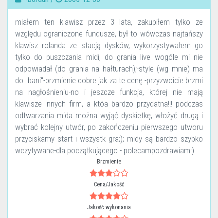
miałem ten klawisz przez 3 lata, zakupiłem tylko ze
względu ograniczone fundusze, był to wówczas najtańszy
klawisz rolanda ze stacją dysków, wykorzystywałem go
tylko do puszczania midi, do grania live wogóle mi nie
odpowiadał (do grania na hałturach);-style (wg mnie) ma
do "bani"-brzmienie dobre jak za te cenę -przyzwoicie brzmi
na nagłośnieniu-no i jeszcze funkcja, której nie mają
klawisze innych firm, a któa bardzo przydatna!!! podczas
odtwarzania mida można wyjąć dyskietkę, włożyć drugą i
wybrać kolejny utwór, po zakończeniu pierwszego utworu
przyciskamy start i wszystk gra;); midy są bardzo szybko
wczytywane-dla początkującego - polecampozdrawiam:)
Brzmienie
Cena/Jakość
Jakość wykonania