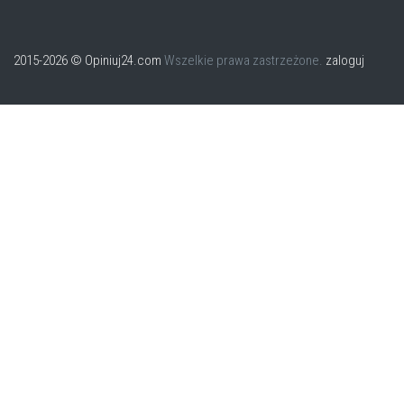
2015-2026 © Opiniuj24.com
Wszelkie prawa zastrzeżone.
zaloguj