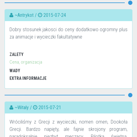
~Antrykot /
2015-07-24
Dobry stosunek jakosci do ceny dodatkowo ogromny plus
za animacje i wycieczki fakultatywne
ZALETY
Cena, organizacja
WADY
EXTRA INFORMACJE
~Witaly /
2015-07-21
Wróciliśmy z Grecji z wycieczki, nomen omen, Dookoła
Grecji. Bardzo napięty, ale fajnie skrojony program,
paradoksalnie niezbyt męczący. Pilotka świetna,