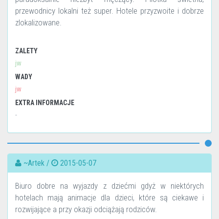
przewodnicy lokalni też super. Hotele przyzwoite i dobrze
zlokalizowane.
ZALETY
jw
WADY
jw
EXTRA INFORMACJE
-
~Artek /
2015-05-07
Biuro dobre na wyjazdy z dziećmi gdyż w niektórych
hotelach mają animacje dla dzieci, które są ciekawe i
rozwijające a przy okazji odciążają rodziców.