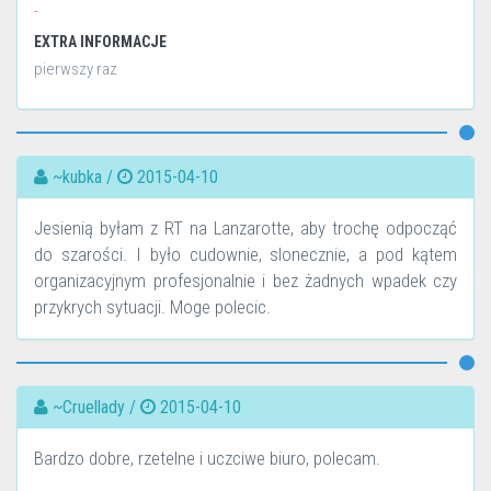
-
EXTRA INFORMACJE
pierwszy raz
~kubka /
2015-04-10
Jesienią byłam z RT na Lanzarotte, aby trochę odpocząć
do szarości. I było cudownie, slonecznie, a pod kątem
organizacyjnym profesjonalnie i bez żadnych wpadek czy
przykrych sytuacji. Moge polecic.
~Cruellady /
2015-04-10
Bardzo dobre, rzetelne i uczciwe biuro, polecam.