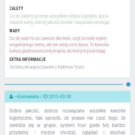
ZALETY
Co do zalet to przede wszystkim dobra logistyka, gra w
otwarte karty, dobrej jakości hotele i wspaniała obsługa.
WADY
Co do wad: to co zawsze dla mnie, czyli za mały wybór
wegańskiego menu, ale nie winię za to biura. To kwestia
kultury gastronomicznej krajów, do których podróżuję.
EXTRA INFORMACJE
Od kilku lat wypoczywam z Raibnow Tours.
~Kolokwialna /
2015-03-30
Dobra jakość, dobrze rozwiązane wszelkie kwestie
logistyczne, taki sposób, że prawie nie czuć tego, źe
zwiedza się w grupie, system tour guide też bardzo
przydatny - można chodzić, oglądać i słuchać