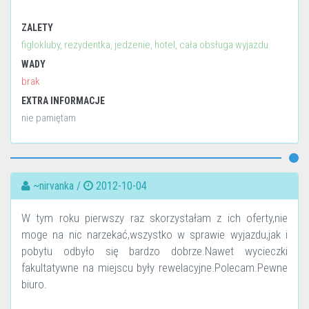
ZALETY
figlokluby, rezydentka, jedzenie, hotel, cała obsługa wyjazdu
WADY
brak
EXTRA INFORMACJE
nie pamiętam
~nirvanka /
2012-10-04
W tym roku pierwszy raz skorzystałam z ich oferty,nie
moge na nic narzekać,wszystko w sprawie wyjazdu,jak i
pobytu odbyło się bardzo dobrze.Nawet wycieczki
fakultatywne na miejscu były rewelacyjne.Polecam.Pewne
biuro.