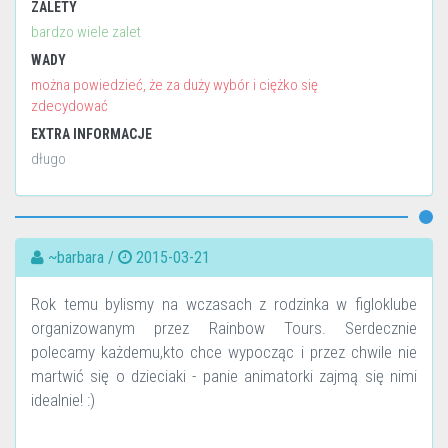
ZALETY
bardzo wiele zalet
WADY
można powiedzieć, że za duży wybór i ciężko się
zdecydować
EXTRA INFORMACJE
długo
~barbara /
2015-03-21
Rok temu bylismy na wczasach z rodzinka w figloklube
organizowanym przez Rainbow Tours. Serdecznie
polecamy każdemu,kto chce wypocząc i przez chwile nie
martwić się o dzieciaki - panie animatorki zajmą się nimi
idealnie! :)