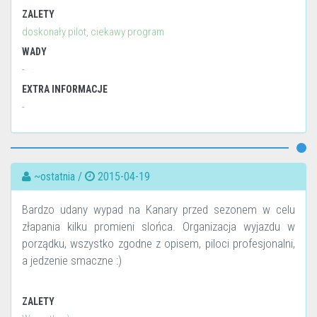
ZALETY
doskonały pilot, ciekawy program
WADY
-
EXTRA INFORMACJE
-
~ostatnia /
2015-04-19
Bardzo udany wypad na Kanary przed sezonem w celu
złapania kilku promieni slońca. Organizacja wyjazdu w
porządku, wszystko zgodne z opisem, piloci profesjonalni,
a jedzenie smaczne :)
ZALETY