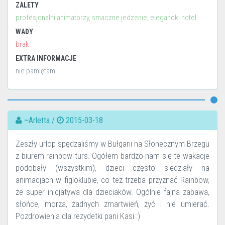
ZALETY
profesjonalni animatorzy, smaczne jedzenie, elegancki hotel
WADY
brak
EXTRA INFORMACJE
nie pamiętam
~Arletta /
2015-03-18
Zeszły urlop spędzaliśmy w Bułgarii na Słonecznym Brzegu
z biurem rainbow turs. Ogółem bardzo nam się te wakacje
podobały (wszystkim), dzieci często siedziały na
animacjach w figloklubie, co też trzeba przyznać Rainbow,
że super inicjatywa dla dzieciaków. Ogólnie fajna zabawa,
słońce, morza, żadnych zmartwień, żyć i nie umierać.
Pozdrowienia dla rezydetki pani Kasi :)