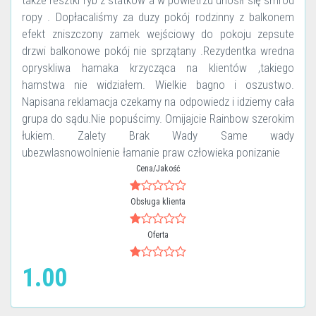
także resztki ryb z statków a w powietrzu unosił się smród
ropy . Dopłacaliśmy za duzy pokój rodzinny z balkonem
efekt zniszczony zamek wejściowy do pokoju zepsute
drzwi balkonowe pokój nie sprzątany .Rezydentka wredna
opryskliwa hamaka krzycząca na klientów ,takiego
hamstwa nie widziałem. Wielkie bagno i oszustwo.
Napisana reklamacja czekamy na odpowiedz i idziemy cała
grupa do sądu.Nie popuścimy. Omijajcie Rainbow szerokim
łukiem. Zalety Brak Wady Same wady
ubezwlasnowolnienie łamanie praw człowieka ponizanie
Cena/Jakość
Obsługa klienta
Oferta
1.00