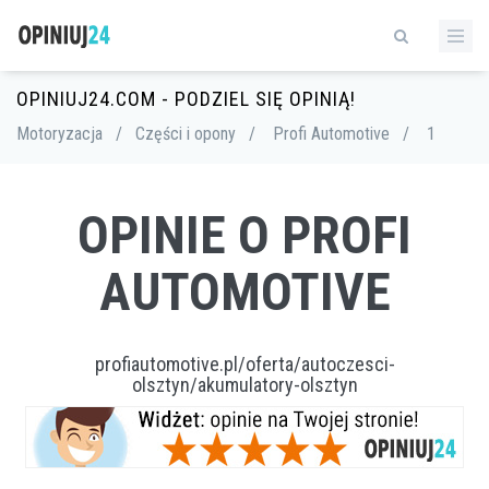
OPINIUJ24.COM - PODZIEL SIĘ OPINIĄ!
Motoryzacja
/
Części i opony
/
Profi Automotive
/
1
OPINIE O PROFI
AUTOMOTIVE
profiautomotive.pl/oferta/autoczesci-
olsztyn/akumulatory-olsztyn