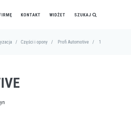
FIRMĘ
KONTAKT
WIDŻET
SZUKAJ
yzacja
/
Części i opony
/
Profi Automotive
/
1
IVE
tyn