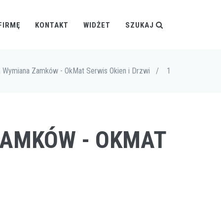
FIRMĘ
KONTAKT
WIDŻET
SZUKAJ
a Wymiana Zamków - OkMat Serwis Okien i Drzwi
/
1
ZAMKÓW - OKMAT
I