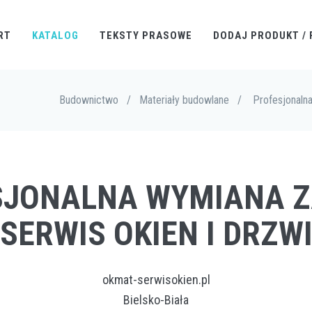
RT
KATALOG
TEKSTY PRASOWE
DODAJ PRODUKT / 
Budownictwo
/
Materiały budowlane
/
Profesjonaln
ESJONALNA WYMIANA 
SERWIS OKIEN I DRZW
okmat-serwisokien.pl
Bielsko-Biała