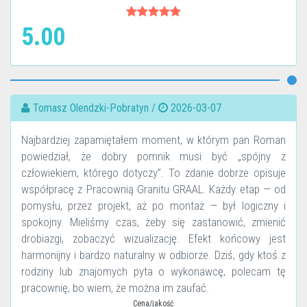
5.00
Tomasz Olendzki-Pobratyn /
2026-03-07
Najbardziej zapamiętałem moment, w którym pan Roman
powiedział, że dobry pomnik musi być „spójny z
człowiekiem, którego dotyczy”. To zdanie dobrze opisuje
współpracę z Pracownią Granitu GRAAL. Każdy etap — od
pomysłu, przez projekt, aż po montaż — był logiczny i
spokojny. Mieliśmy czas, żeby się zastanowić, zmienić
drobiazgi, zobaczyć wizualizację. Efekt końcowy jest
harmonijny i bardzo naturalny w odbiorze. Dziś, gdy ktoś z
rodziny lub znajomych pyta o wykonawcę, polecam tę
pracownię, bo wiem, że można im zaufać.
Cena/jakość