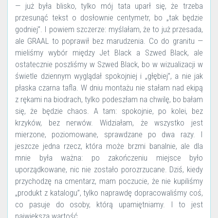
— już była blisko, tylko mój tata uparł się, że trzeba
przesunąć tekst o dosłownie centymetr, bo „tak będzie
godniej”. I powiem szczerze: myślałam, że to już przesada,
ale GRAAL to poprawił bez marudzenia. Co do granitu —
mieliśmy wybór między Jet Black a Szwed Black, ale
ostatecznie poszliśmy w Szwed Black, bo w wizualizacji w
świetle dziennym wyglądał spokojniej i „głębiej”, a nie jak
płaska czarna tafla. W dniu montażu nie stałam nad ekipą
z rękami na biodrach, tylko podeszłam na chwilę, bo bałam
się, że będzie chaos. A tam: spokojnie, po kolei, bez
krzyków, bez nerwów. Widziałam, że wszystko jest
mierzone, poziomowane, sprawdzane po dwa razy. I
jeszcze jedna rzecz, która może brzmi banalnie, ale dla
mnie była ważna: po zakończeniu miejsce było
uporządkowane, nic nie zostało porozrzucane. Dziś, kiedy
przychodzę na cmentarz, mam poczucie, że nie kupiliśmy
„produkt z katalogu”, tylko naprawdę dopracowaliśmy coś,
co pasuje do osoby, którą upamiętniamy. I to jest
największa wartość.