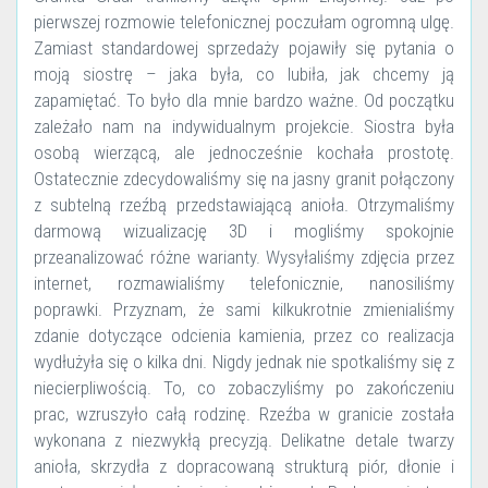
pierwszej rozmowie telefonicznej poczułam ogromną ulgę.
Zamiast standardowej sprzedaży pojawiły się pytania o
moją siostrę – jaka była, co lubiła, jak chcemy ją
zapamiętać. To było dla mnie bardzo ważne. Od początku
zależało nam na indywidualnym projekcie. Siostra była
osobą wierzącą, ale jednocześnie kochała prostotę.
Ostatecznie zdecydowaliśmy się na jasny granit połączony
z subtelną rzeźbą przedstawiającą anioła. Otrzymaliśmy
darmową wizualizację 3D i mogliśmy spokojnie
przeanalizować różne warianty. Wysyłaliśmy zdjęcia przez
internet, rozmawialiśmy telefonicznie, nanosiliśmy
poprawki. Przyznam, że sami kilkukrotnie zmienialiśmy
zdanie dotyczące odcienia kamienia, przez co realizacja
wydłużyła się o kilka dni. Nigdy jednak nie spotkaliśmy się z
niecierpliwością. To, co zobaczyliśmy po zakończeniu
prac, wzruszyło całą rodzinę. Rzeźba w granicie została
wykonana z niezwykłą precyzją. Delikatne detale twarzy
anioła, skrzydła z dopracowaną strukturą piór, dłonie i