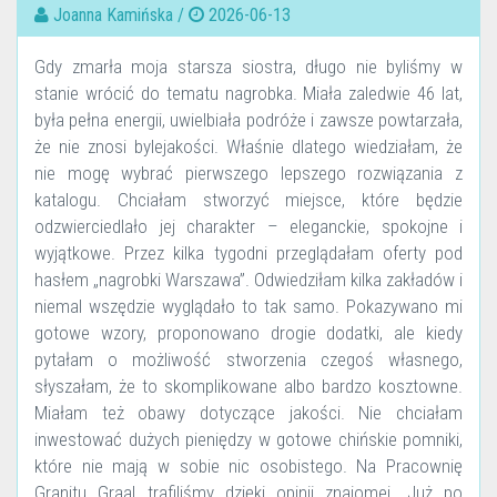
Joanna Kamińska /
2026-06-13
Gdy zmarła moja starsza siostra, długo nie byliśmy w
stanie wrócić do tematu nagrobka. Miała zaledwie 46 lat,
była pełna energii, uwielbiała podróże i zawsze powtarzała,
że nie znosi bylejakości. Właśnie dlatego wiedziałam, że
nie mogę wybrać pierwszego lepszego rozwiązania z
katalogu. Chciałam stworzyć miejsce, które będzie
odzwierciedlało jej charakter – eleganckie, spokojne i
wyjątkowe. Przez kilka tygodni przeglądałam oferty pod
hasłem „nagrobki Warszawa”. Odwiedziłam kilka zakładów i
niemal wszędzie wyglądało to tak samo. Pokazywano mi
gotowe wzory, proponowano drogie dodatki, ale kiedy
pytałam o możliwość stworzenia czegoś własnego,
słyszałam, że to skomplikowane albo bardzo kosztowne.
Miałam też obawy dotyczące jakości. Nie chciałam
inwestować dużych pieniędzy w gotowe chińskie pomniki,
które nie mają w sobie nic osobistego. Na Pracownię
Granitu Graal trafiliśmy dzięki opinii znajomej. Już po