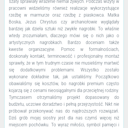
szaty sprawiały wrażenie niemal żywych. Podczas wizyty w
pracowni widzieliśmy również realizacje wykorzystujące
rzeźbę w marmurze oraz rzeźbę z piaskowca. Matka
Boska, Jezus Chrystus czy archaniołowie wyglądały
bardziej jak dzieła sztuki niż zwykłe nagrobki. To właśnie
wtedy zrozumiałam, dlaczego mówi się o nich jako o
artystycznych nagrobkach. Bardzo doceniam także
kwestie organizacyjne. Pomoc w formalnościach,
doskonały kontakt, terminowość i profesjonalny montaż
sprawiły, że w tym trudnym czasie nie musieliśmy martwić
się dodatkowymi problemami. Wszystko zostało
wykonane dokładnie tak, jak ustaliliśmy. Początkowo
obawialiśmy się kosztów, bo nagrobki premium często
kojarzą się z cenami nieosiągalnymi dla przeciętnej rodziny.
Tymczasem otrzymaliśmy projekt dopasowany do
budżetu, uczciwe doradztwo i pełną przejrzystość. Nikt nie
próbował przekonywać nas do najdroższych rozwiązań.
Dziś grób mojej siostry jest dla nas czymś więcej niż
miejscem pochówku. To wyraz miłości, symbol pamięci i