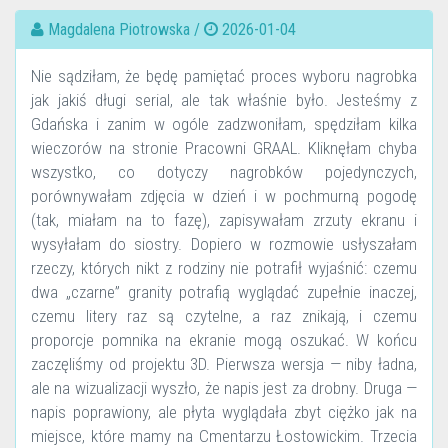
Magdalena Piotrowska /
2026-01-04
Nie sądziłam, że będę pamiętać proces wyboru nagrobka
jak jakiś długi serial, ale tak właśnie było. Jesteśmy z
Gdańska i zanim w ogóle zadzwoniłam, spędziłam kilka
wieczorów na stronie Pracowni GRAAL. Kliknęłam chyba
wszystko, co dotyczy nagrobków pojedynczych,
porównywałam zdjęcia w dzień i w pochmurną pogodę
(tak, miałam na to fazę), zapisywałam zrzuty ekranu i
wysyłałam do siostry. Dopiero w rozmowie usłyszałam
rzeczy, których nikt z rodziny nie potrafił wyjaśnić: czemu
dwa „czarne” granity potrafią wyglądać zupełnie inaczej,
czemu litery raz są czytelne, a raz znikają, i czemu
proporcje pomnika na ekranie mogą oszukać. W końcu
zaczęliśmy od projektu 3D. Pierwsza wersja — niby ładna,
ale na wizualizacji wyszło, że napis jest za drobny. Druga —
napis poprawiony, ale płyta wyglądała zbyt ciężko jak na
miejsce, które mamy na Cmentarzu Łostowickim. Trzecia