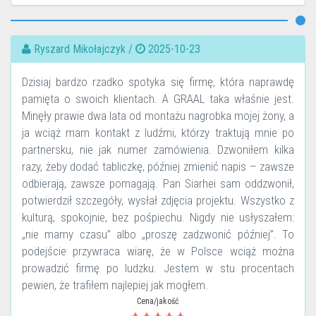
Ryszard Mikołajczyk /
2025-10-23
Dzisiaj bardzo rzadko spotyka się firmę, która naprawdę
pamięta o swoich klientach. A GRAAL taka właśnie jest.
Minęły prawie dwa lata od montażu nagrobka mojej żony, a
ja wciąż mam kontakt z ludźmi, którzy traktują mnie po
partnersku, nie jak numer zamówienia. Dzwoniłem kilka
razy, żeby dodać tabliczkę, później zmienić napis – zawsze
odbierają, zawsze pomagają. Pan Siarhei sam oddzwonił,
potwierdził szczegóły, wysłał zdjęcia projektu. Wszystko z
kulturą, spokojnie, bez pośpiechu. Nigdy nie usłyszałem:
„nie mamy czasu” albo „proszę zadzwonić później”. To
podejście przywraca wiarę, że w Polsce wciąż można
prowadzić firmę po ludzku. Jestem w stu procentach
pewien, że trafiłem najlepiej jak mogłem.
Cena/jakość