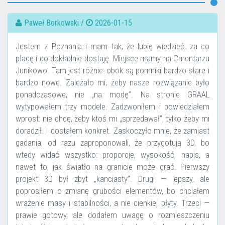
Paweł Borkowski /
2026-01-15
Jestem z Poznania i mam tak, że lubię wiedzieć, za co
płacę i co dokładnie dostaję. Miejsce mamy na Cmentarzu
Junikowo. Tam jest różnie: obok są pomniki bardzo stare i
bardzo nowe. Zależało mi, żeby nasze rozwiązanie było
ponadczasowe, nie „na modę”. Na stronie GRAAL
wytypowałem trzy modele. Zadzwoniłem i powiedziałem
wprost: nie chcę, żeby ktoś mi „sprzedawał”, tylko żeby mi
doradził. I dostałem konkret. Zaskoczyło mnie, że zamiast
gadania, od razu zaproponowali, że przygotują 3D, bo
wtedy widać wszystko: proporcje, wysokość, napis, a
nawet to, jak światło na granicie może grać. Pierwszy
projekt 3D był zbyt „kanciasty”. Drugi — lepszy, ale
poprosiłem o zmianę grubości elementów, bo chciałem
wrażenie masy i stabilności, a nie cienkiej płyty. Trzeci —
prawie gotowy, ale dodałem uwagę o rozmieszczeniu