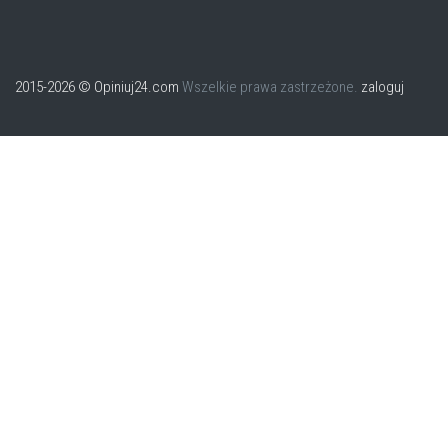
2015-2026 © Opiniuj24.com
Wszelkie prawa zastrzeżone.
zaloguj