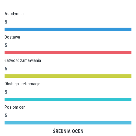
Asortyment
5
Dostawa
5
Łatwość zamawiania
5
Obsługa i reklamacje
5
Poziom cen
5
ŚREDNIA OCEN