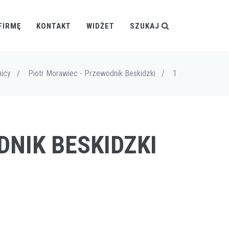
FIRMĘ
KONTAKT
WIDŻET
SZUKAJ
icy
/
Piotr Morawiec - Przewodnik Beskidzki
/
1
DNIK BESKIDZKI