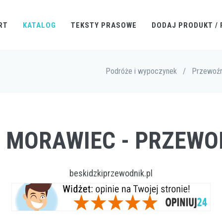
RT
KATALOG
TEKSTY PRASOWE
DODAJ PRODUKT / 
Podróże i wypoczynek
/
Przewoźn
R MORAWIEC - PRZEWO
beskidzkiprzewodnik.pl